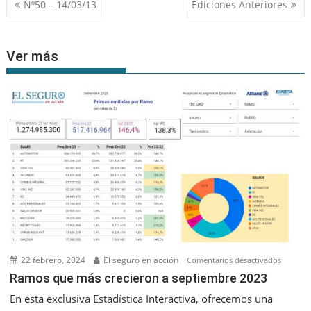
Navegación
Nº50 – 14/03/13
Ediciones Anteriores
de
entradas
Ver más
22 febrero, 2024
El seguro en acción
en
Comentarios desactivados
Ramos
Ramos que más crecieron a septiembre 2023
que
En esta exclusiva Estadística Interactiva, ofrecemos una
más