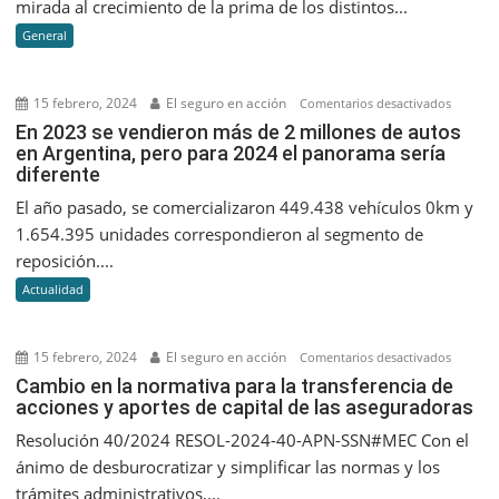
mirada al crecimiento de la prima de los distintos...
creciero
General
a
septiem
2023
15 febrero, 2024
El seguro en acción
en
Comentarios desactivados
En
En 2023 se vendieron más de 2 millones de autos
en Argentina, pero para 2024 el panorama sería
2023
diferente
se
vendier
El año pasado, se comercializaron 449.438 vehículos 0km y
más
1.654.395 unidades correspondieron al segmento de
de
reposición....
2
Actualidad
millone
de
autos
15 febrero, 2024
El seguro en acción
en
Comentarios desactivados
en
Cambio
Cambio en la normativa para la transferencia de
Argentin
acciones y aportes de capital de las aseguradoras
en
pero
la
Resolución 40/2024 RESOL-2024-40-APN-SSN#MEC Con el
para
normati
ánimo de desburocratizar y simplificar las normas y los
2024
para
trámites administrativos,...
el