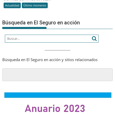
la
panora
Actualidad
Último momento
transfer
sería
de
diferent
accione
Búsqueda en El Seguro en acción
y
aportes
de
capital
de
las
asegura
Búsqueda en El Seguro en acción y sitios relacionados