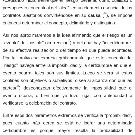
Aceptando inicialmente que el “riesgo” deviene, como cualidad o
presupuesto conceptual del “alea”, en un elemento esencial de los
14
contratos aleatorios convirtiéndose en su
causa
(
), se impone
entonces determinar el concepto, delimitarlo y distinguirlo.
Así nos aproximaremos a la idea afirmando que el riesgo es un
15
“evento” de “posible” ocurrencia(
) y del cual hay “incertidumbre”
de su efectiva realización o del tiempo en que puede acontecer.
Por tal motivo se expresa gráficamente que este concepto del
“riesgo” navega entre la imposibilidad y la certidumbre en que el
evento ocurra, tales son sus límites. Luego se vera si estos
confines son objetivos o subjetivos, o sea si alcanza con que las
16
partes(
) desconozcan efectivamente la imposibilidad que el
evento ocurra, o bien que ya tuvo lugar con anterioridad a
verificarse la celebración del contrato.
Entre esos dos parámetros extremos se verifica la “probabilidad”,
pues cuanto más cerca se está de lograr una determinada
certidumbre es porque mayor resulta la probabilidad de