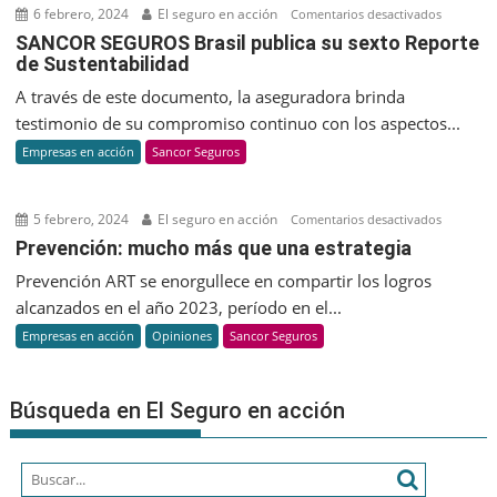
impulsar
6 febrero, 2024
El seguro en acción
en
Comentarios desactivados
Pepton
SANCOR
SANCOR SEGUROS Brasil publica su sexto Reporte
y
de Sustentabilidad
SEGUROS
revolucio
Brasil
A través de este documento, la aseguradora brinda
la
publica
testimonio de su compromiso continuo con los aspectos...
biotecnol
su
Empresas en acción
Sancor Seguros
en
sexto
Argentina
Reporte
de
5 febrero, 2024
El seguro en acción
en
Comentarios desactivados
Sustenta
Prevenci
Prevención: mucho más que una estrategia
mucho
Prevención ART se enorgullece en compartir los logros
más
alcanzados en el año 2023, período en el...
que
Empresas en acción
Opiniones
Sancor Seguros
una
estrateg
Búsqueda en El Seguro en acción