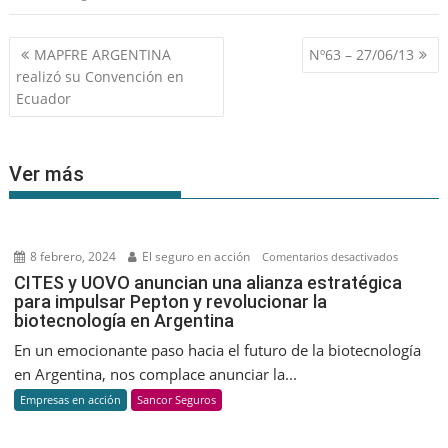
Navegación
MAPFRE ARGENTINA
Nº63 – 27/06/13
de
realizó su Convención en
entradas
Ecuador
Ver más
8 febrero, 2024
El seguro en acción
en
Comentarios desactivados
CITES
CITES y UOVO anuncian una alianza estratégica
para impulsar Pepton y revolucionar la
y
biotecnología en Argentina
UOVO
anuncian
En un emocionante paso hacia el futuro de la biotecnología
una
en Argentina, nos complace anunciar la...
alianza
Empresas en acción
Sancor Seguros
estratégic
para