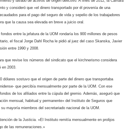
iento y lavado de activos de origen delictivo. A fines de 2012, la Cámara
o y consideró que «el dinero transportado por él provenía de una
ecaudados para el pago del seguro de vida y sepelio de los trabajadores
ra que la causa sea elevada en breve a juicio oral.
 fondos entre la jefatura de la UOM rondaría los 900 millones de pesos
utario, el fiscal Jorge Dahl Rocha le pidió al juez del caso Skanska, Javier
asión entre 1990 y 2008.
ara que revise los números del sindicato que el kirchnerismo considera
ó en 2003.
 dólares sostuvo que el origen de parte del dinero que transportaba
unidense- que percibía mensualmente por parte de la UOM. Con ese
 fondos de los afiliados entre la cúpula del gremio. Además, aseguró que
dación mensual, habitual y permanente» del Instituto de Seguros que
en su mayoría miembros del secretariado nacional de la UOM.
tención de la Justicia. «El Instituto remitía mensualmente en prolijos
ago de las remuneraciones.»