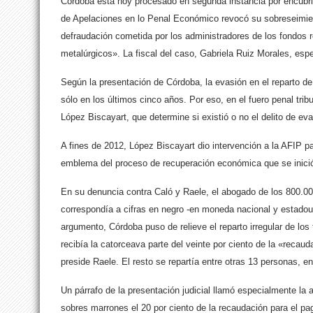
Córdoba está hoy procesado en segunda instancia por encubrim
de Apelaciones en lo Penal Económico revocó su sobreseimient
defraudación cometida por los administradores de los fondos r
metalúrgicos». La fiscal del caso, Gabriela Ruiz Morales, espe
Según la presentación de Córdoba, la evasión en el reparto de
sólo en los últimos cinco años. Por eso, en el fuero penal trib
López Biscayart, que determine si existió o no el delito de ev
A fines de 2012, López Biscayart dio intervención a la AFIP p
emblema del proceso de recuperación económica que se inici
En su denuncia contra Caló y Raele, el abogado de los 800.000
correspondía a cifras en negro -en moneda nacional y estado
argumento, Córdoba puso de relieve el reparto irregular de los
recibía la catorceava parte del veinte por ciento de la «recau
preside Raele. El resto se repartía entre otras 13 personas, 
Un párrafo de la presentación judicial llamó especialmente la a
sobres marrones el 20 por ciento de la recaudación para el p