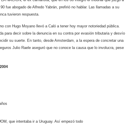
 90 fue abogado de Alfredo Yabrán, prefirió no hablar. Las llamadas a su
unca tuvieron respuesta.
erno con Hugo Moyano llevó a Caló a tener hoy mayor notoriedad pública.
ada para decir sobre la denuncia en su contra por evasión tributaria y desvío
decidir su suerte. En tanto, desde Amsterdam, a la espera de concretar una
 seguros Julio Raele aseguró que no conoce la causa que lo involucra, pese
RITO DEL GOBIERNO
 2004
 años
UOM, que intentaba ir a Uruguay. Así empezó todo