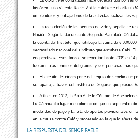
La UOM tiene contratadas hace décadas dos pólizas de s
histórico Julio Vicente Raele. Así lo establece el artículo
empleadores y trabajadores de la actividad realizan los «a
La recaudación de los seguros de vida y sepelio se re
Nación. Según la denuncia de Segundo Pantaleón Córdoba,
la cuenta del Instituto, que retribuye la suma de 6.000.000
secretariado nacional del sindicato que encabeza Caló. E
cooperativa». Esos fondos se repartían hasta 2009 en 14 p
fue en malos términos del gremio- y dos personas más qu
El circuito del dinero parte del seguro de sepelio que 
se reparte, a través del Instituto de Seguros que preside R
A fines de 2012, la Sala A de la Cámara de Apelacion
La Cámara dio lugar a su planteo de que en septiembre de 2
modalidad de pago y la falta de aportes previsionales en la
en la causa contra Caló y procesado en la que lo afecta de
LA RESPUESTA DEL SEÑOR RAELE