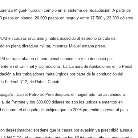
 Lorenzo Miguel- hubo un cambio en el sistema de recaudación. A partir de
 pesos en blanco, 20.000 pesos en negro y entre 17.500 y 23.500 dólares
UOM en causas cruciales y había accedido al estrecho círculo de
ido en plena dictadura militar, mientras Miguel estaba preso.
UOM se tramitaba en el fuero penal económico y su denuncia por
iente en el Criminal y Correccional. La Cámara de Apelaciones en lo Penal
ación a los trabajadores metalúrgicos por parte de la conducción del
o Federal N° 2, de Rafael Caputo.
lijagate
, Daniel Petrone. Pero después el magistrado fue ascendido a
ial de Petrone y los 800.000 dólares no son los únicos elementos en
Ledesma, el abogado del valijero que en 2006 pretendió ingresar al país
AS EXPLICACIONES
ron desestimados: sostiene que la causa por evasión ya prescribió aunque
 LA NACION, el ex camarista, que en los 80 integró el tribunal que juzgó a