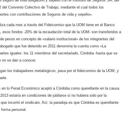
eguro de vida obligatorio y sepelio con el Instituto de Seguros SA, del
 52 del Convenio Colectivo de Trabajo, mediante el cual todos los
portes con contribuciones de Seguros de vida y sepelio».
aliza cada mes a través del Fideicomiso que la UOM tiene en el Banco
 esos fondos -20% de la recaudación total de la UOM- son transferidos a
 de pesos en concepto de «salario institucional» de los integrantes del
l abogado que fue detenido en 2011 denomina la cuenta como «La
artes iguales: los 11 miembros del secretariado, Córdoba -hasta que se
e no se dan a conocer.
pagan los trabajadores metalúrgicos, pasa por el fideicomiso de la UOM, y
aele.
es en lo Penal Económico aceptó a Córdoba como querellante en la causa.
013 estaría en condiciones de jubilarse si no hubiera sido por la
 que incurrió el sindicato. Así, la paradoja es que Córdoba es querellante
 forma personal.