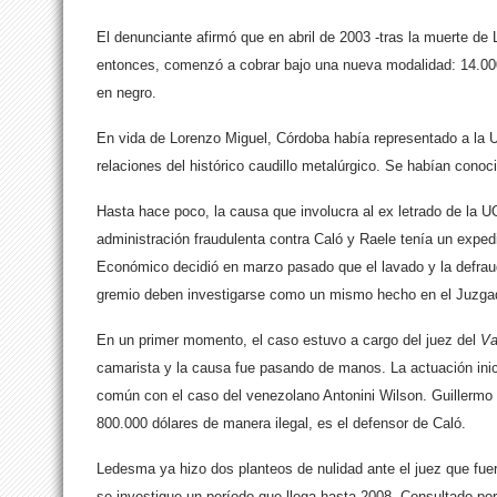
El denunciante afirmó que en abril de 2003 -tras la muerte de
entonces, comenzó a cobrar bajo una nueva modalidad: 14.000
en negro.
En vida de Lorenzo Miguel, Córdoba había representado a la 
relaciones del histórico caudillo metalúrgico. Se habían conoc
Hasta hace poco, la causa que involucra al ex letrado de la 
administración fraudulenta contra Caló y Raele tenía un exped
Económico decidió en marzo pasado que el lavado y la defraud
gremio deben investigarse como un mismo hecho en el Juzgad
En un primer momento, el caso estuvo a cargo del juez del
Va
camarista y la causa fue pasando de manos. La actuación inic
común con el caso del venezolano Antonini Wilson. Guillermo 
800.000 dólares de manera ilegal, es el defensor de Caló.
POC
Ledesma ya hizo dos planteos de nulidad ante el juez que fue
se investigue un período que llega hasta 2008. Consultado por