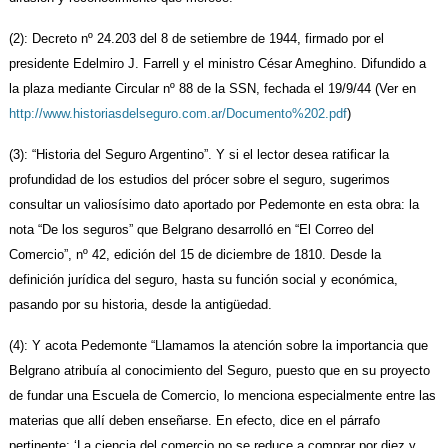
(2): Decreto nº 24.203 del 8 de setiembre de 1944, firmado por el
presidente Edelmiro J. Farrell y el ministro César Ameghino. Difundido a
la plaza mediante Circular nº 88 de la SSN, fechada el 19/9/44 (Ver en
http://www.historiasdelseguro.com.ar/Documento%202.pdf
)
(3): “Historia del Seguro Argentino”. Y si el lector desea ratificar la
profundidad de los estudios del prócer sobre el seguro, sugerimos
consultar un valiosísimo dato aportado por Pedemonte en esta obra: la
nota “De los seguros” que Belgrano desarrolló en “El Correo del
Comercio”, nº
42, edición del 15 de diciembre de 1810. Desde la
definición jurídica del seguro, hasta su función social y económica,
pasando por su historia, desde la antigüedad.
(4): Y acota Pedemonte “Llamamos la atención sobre la importancia que
Belgrano atribuía al conocimiento del Seguro, puesto que en su proyecto
de fundar una Escuela de Comercio, lo menciona especialmente entre las
materias que allí deben enseñarse. En efecto, dice en el párrafo
pertinente: ‘La ciencia del comercio no se reduce a comprar por diez y