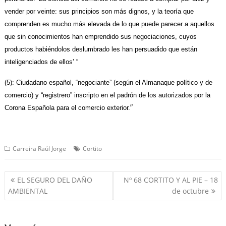
vender por veinte: sus principios son más dignos, y la teoría que
comprenden es mucho más elevada de lo que puede parecer a aquellos
que sin conocimientos han emprendido sus negociaciones, cuyos
productos habiéndolos deslumbrado les han persuadido que están
inteligenciados de ellos’ “
(5): Ciudadano español, “negociante” (según el Almanaque político y de
comercio) y “registrero” inscripto en el padrón de los autorizados por la
”
Corona Española para el comercio exterior.
Carreira Raúl Jorge
Cortito
Navegación
EL SEGURO DEL DAÑO
Nº 68 CORTITO Y AL PIE – 18
de
AMBIENTAL
de octubre
entradas