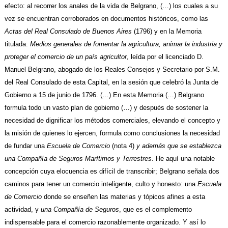
efecto: al recorrer los anales de la vida de Belgrano, (…) los cuales a su
vez se encuentran corroborados en documentos históricos, como las
Actas del Real Consulado de Buenos Aires
(1796) y en la
Memoria
titulada:
Medios generales de fomentar la agricultura, animar la industria y
proteger el comercio de un país agricultor
, leída por el licenciado D.
Manuel Belgrano, abogado de los
Reales Consejos y Secretario por S.M.
del Real Consulado de esta Capital, en la sesión que celebró la Junta de
Gobierno a 15 de junio de 1796. (…) En esta Memoria (…) Belgrano
formula todo un vasto plan de gobierno (…) y después de sostener la
necesidad de dignificar los métodos comerciales, elevando el concepto y
la misión de quienes lo ejercen, formula como conclusiones la necesidad
de fundar una
Escuela de Comercio
(nota 4)
y además que se establezca
una Compañía de Seguros Marítimos y Terrestres
. He aquí una notable
concepción cuya elocuencia es difícil de transcribir; Belgrano señala dos
caminos para tener un comercio inteligente, culto y honesto: una
Escuela
de Comercio
donde se enseñen las materias y tópicos afines a esta
actividad, y
una Compañía de Seguros
, que es el complemento
indispensable para el comercio razonablemente organizado. Y así lo