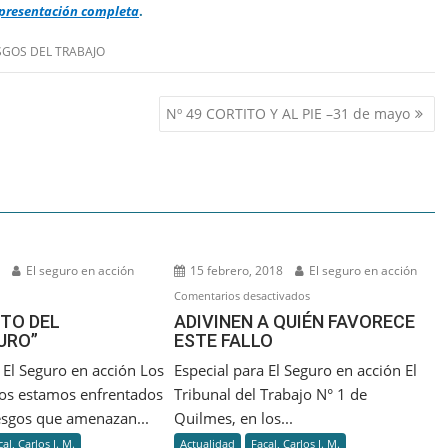
 presentación completa
.
ESGOS DEL TRABAJO
Nº 49 CORTITO Y AL PIE –31 de mayo
8
El seguro en acción
15 febrero, 2018
El seguro en acción
en
Comentarios desactivados
ADIVINEN
TO DEL
ADIVINEN A QUIÉN FAVORECE
URO”
ESTE FALLO
A
QUIÉN
 El Seguro en acción Los
Especial para El Seguro en acción El
FAVORECE
os estamos enfrentados
Tribunal del Trabajo N° 1 de
ESTE
iesgos que amenazan...
Quilmes, en los...
FALLO
cal, Carlos J. M.
Actualidad
Facal, Carlos J. M.