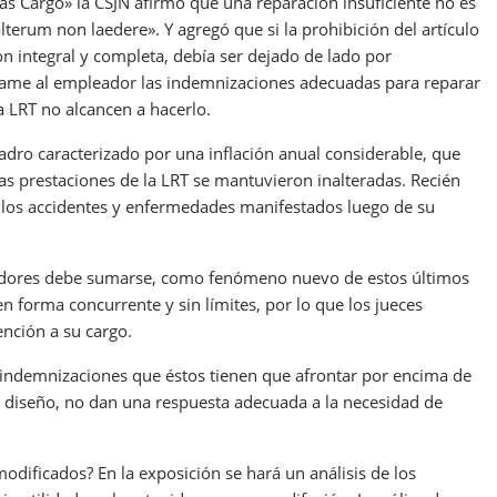
ias Cargo» la CSJN afirmó que una reparación insuficiente no es
alterum non laedere». Y agregó que si la prohibición del artículo
ón integral y completa, debía ser dejado de lado por
eclame al empleador las indemnizaciones adecuadas para reparar
a LRT no alcancen a hacerlo.
dro caracterizado por una inflación anual considerable, que
as prestaciones de la LRT se mantuvieron inalteradas. Recién
a los accidentes y enfermedades manifestados luego de su
eadores debe sumarse, como fenómeno nuevo de estos últimos
n forma concurrente y sin límites, por lo que los jueces
nción a su cargo.
 indemnizaciones que éstos tienen que afrontar por encima de
de diseño, no dan una respuesta adecuada a la necesidad de
dificados? En la exposición se hará un análisis de los