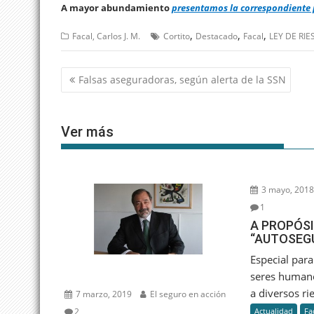
A mayor abundamiento
presentamos la correspondiente
,
,
,
Facal, Carlos J. M.
Cortito
Destacado
Facal
LEY DE RI
Navegación
Falsas aseguradoras, según alerta de la SSN
de
entradas
Ver más
3 mayo, 201
1
A PROPÓSI
“AUTOSEG
Especial para
seres human
a diversos r
7 marzo, 2019
El seguro en acción
2
Actualidad
Fa