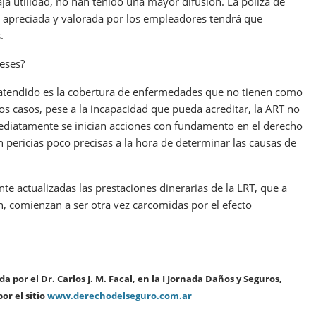
ja utilidad, no han tenido una mayor difusión. La póliza de
ea apreciada y valorada por los empleadores tendrá que
.
eses?
 atendido es la cobertura de enfermedades que no tienen como
s casos, pese a la incapacidad que pueda acreditar, la ART no
ediatamente se inician acciones con fundamento en el derecho
n pericias poco precisas a la hora de determinar las causas de
 actualizadas las prestaciones dinerarias de la LRT, que a
 comienzan a ser otra vez carcomidas por el efecto
da por el Dr. Carlos J. M. Facal, en la I Jornada
Daños y Seguros,
or el sitio
www.derechodelseguro.com.ar