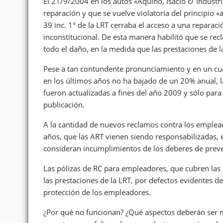
El 21/9/2004 en los autos «Aquino, Isacio c/ Industr
reparación y que se vuelve violatoria del principio «
39 inc. 1° de la LRT cerraba el acceso a una reparaci
inconstitucional. De esta manera habilitó que se r
todo el daño, en la medida que las prestaciones de l
Pese a tan contundente pronunciamiento y en un cua
en los últimos años no ha bajado de un 20% anual, l
fueron actualizadas a fines del año 2009 y sólo par
publicación.
A la cantidad de nuevos reclamos contra los empl
años, que las ART vienen siendo responsabilizadas, e
consideran incumplimientos de los deberes de preve
Las pólizas de RC para empleadores, que cubren las
las prestaciones de la LRT, por defectos evidentes 
protección de los empleadores.
¿Por qué no funcionan? ¿Qué aspectos deberán ser mo