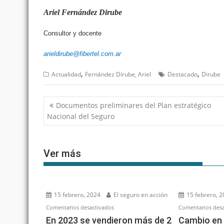
Ariel Fernández Dirube
Consultor y docente
arieldirube@fibertel.com.ar
,
,
Actualidad
Fernández Dirube, Ariel
Destacado
Dirube
Navegación
Documentos preliminares del Plan estratégico
de
Nacional del Seguro
entradas
Ver más
15 febrero, 2024
El seguro en acción
15 febrero, 
en
Comentarios desactivados
Comentarios desa
En
En 2023 se vendieron más de 2
Cambio en 