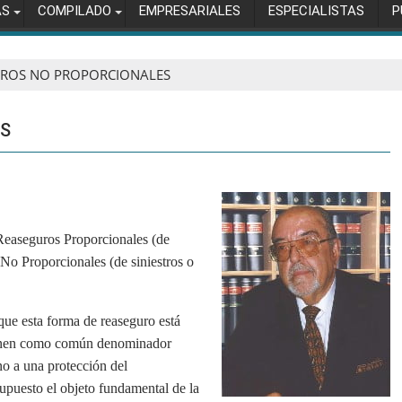
AS
COMPILADO
EMPRESARIALES
ESPECIALISTAS
P
UROS NO PROPORCIONALES
ES
 Reaseguros Proporcionales (de
No Proporcionales (de siniestros o
que esta forma de reaseguro está
 tienen como común denominador
 no a una protección del
supuesto el objeto fundamental de la