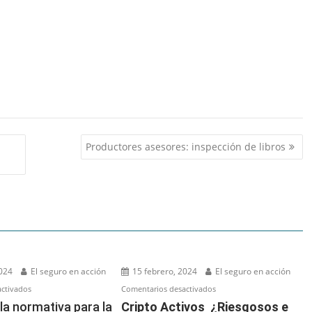
Productores asesores: inspección de libros
2024
El seguro en acción
15 febrero, 2024
El seguro en acción
en
en
ctivados
Comentarios desactivados
Cambio
Cripto
la normativa para la
Cripto Activos ¿Riesgosos e