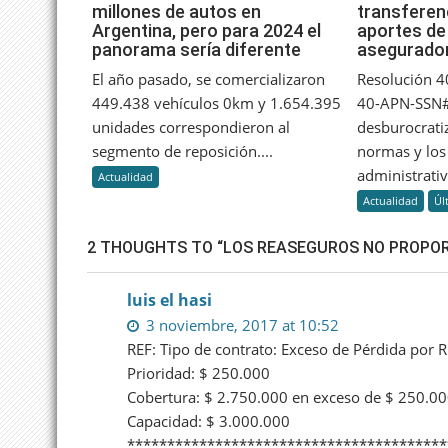
millones de autos en
transferen
2023
Argentina, pero para 2024 el
aportes de 
se
panorama sería diferente
asegurado
vendieron
más
El año pasado, se comercializaron
Resolución 
de
449.438 vehículos 0km y 1.654.395
40-APN-SSN#
2
unidades correspondieron al
desburocratiz
millones
segmento de reposición....
normas y los
de
administrativo
Actualidad
autos
Actualidad
Úl
en
Argentina,
2 THOUGHTS TO “LOS REASEGUROS NO PROPO
pero
para
2024
luis el hasi
el
3 noviembre, 2017 at 10:52
panorama
REF: Tipo de contrato: Exceso de Pérdida por 
sería
Prioridad: $ 250.000
diferente
Cobertura: $ 2.750.000 en exceso de $ 250.0
Capacidad: $ 3.000.000
****************************************