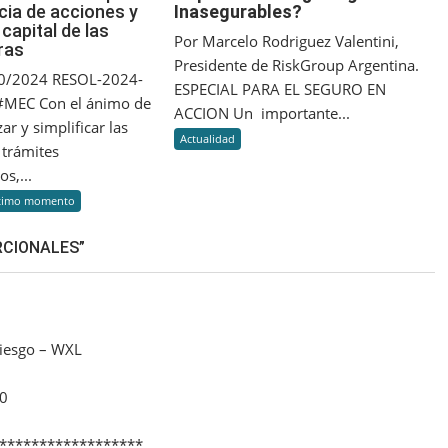
cia de acciones y
Inasegurables?
en
Activos
capital de las
la
¿Riesgosos
Por Marcelo Rodriguez Valentini,
ras
normativa
e
Presidente de RiskGroup Argentina.
para
Inasegurables?
40/2024 RESOL-2024-
ESPECIAL PARA EL SEGURO EN
la
MEC Con el ánimo de
ACCION Un importante...
transferencia
ar y simplificar las
Actualidad
de
 trámites
acciones
s,...
y
timo momento
aportes
de
RCIONALES”
capital
de
las
aseguradoras
Riesgo – WXL
00
******************