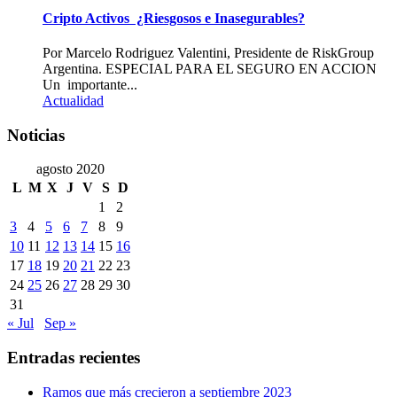
Cripto Activos ¿Riesgosos e Inasegurables?
Por Marcelo Rodriguez Valentini, Presidente de RiskGroup
Argentina. ESPECIAL PARA EL SEGURO EN ACCION
Un importante...
Actualidad
Noticias
agosto 2020
L
M
X
J
V
S
D
1
2
3
4
5
6
7
8
9
10
11
12
13
14
15
16
17
18
19
20
21
22
23
24
25
26
27
28
29
30
31
« Jul
Sep »
Entradas recientes
Ramos que más crecieron a septiembre 2023