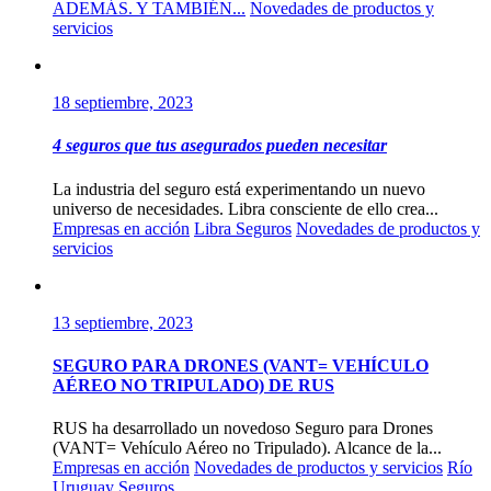
ADEMÁS. Y TAMBIÉN...
Novedades de productos y
servicios
18 septiembre, 2023
4 seguros que tus asegurados pueden necesitar
La industria del seguro está experimentando un nuevo
universo de necesidades. Libra consciente de ello crea...
Empresas en acción
Libra Seguros
Novedades de productos y
servicios
13 septiembre, 2023
SEGURO PARA DRONES (VANT= VEHÍCULO
AÉREO NO TRIPULADO) DE RUS
RUS ha desarrollado un novedoso Seguro para Drones
(VANT= Vehículo Aéreo no Tripulado). Alcance de la...
Empresas en acción
Novedades de productos y servicios
Río
Uruguay Seguros