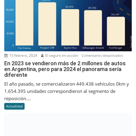
15 febrero, 2024
El seguro en acción
en
Comentarios desactivados
En
En 2023 se vendieron más de 2 millones de autos
en Argentina, pero para 2024 el panorama sería
2023
diferente
se
vendier
El año pasado, se comercializaron 449.438 vehículos 0km y
más
1.654.395 unidades correspondieron al segmento de
de
reposición....
2
Actualidad
millone
de
autos
en
Argentin