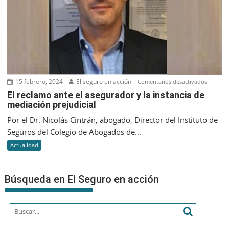
15 febrero, 2024
El seguro en acción
en
Comentarios desactivados
El
El reclamo ante el asegurador y la instancia de
mediación prejudicial
reclam
ante
Por el Dr. Nicolás Cintrán, abogado, Director del Instituto de
el
Seguros del Colegio de Abogados de...
asegur
Actualidad
y
la
instanc
Búsqueda en El Seguro en acción
de
mediac
prejudic