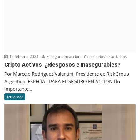
pero
para
2024
el
panora
sería
diferent
15 febrero, 2024
El seguro en acción
en
Comentarios desactivados
Cripto
Cripto Activos ¿Riesgosos e Inasegurables?
Activos
Por Marcelo Rodriguez Valentini, Presidente de RiskGroup
¿Riesgo
Argentina. ESPECIAL PARA EL SEGURO EN ACCION Un
e
importante...
Inasegu
Actualidad