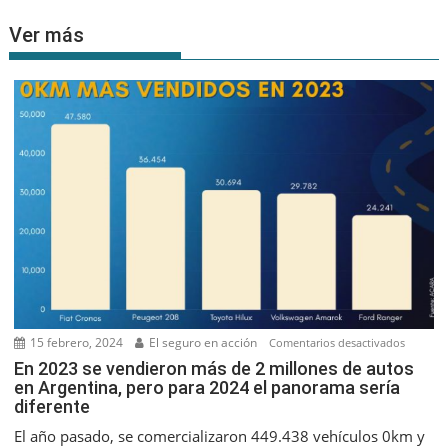
Ver más
15 febrero, 2024
El seguro en acción
en
Comentarios desactivados
En
En 2023 se vendieron más de 2 millones de autos
en Argentina, pero para 2024 el panorama sería
2023
diferente
se
vendier
El año pasado, se comercializaron 449.438 vehículos 0km y