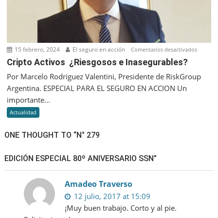
las
asegura
15 febrero, 2024
El seguro en acción
en
Comentarios desactivados
Cripto
Cripto Activos ¿Riesgosos e Inasegurables?
Activos
Por Marcelo Rodriguez Valentini, Presidente de RiskGroup
¿Riesgo
Argentina. ESPECIAL PARA EL SEGURO EN ACCION Un
e
importante...
Inasegu
Actualidad
ONE THOUGHT TO “N° 279
EDICIÓN ESPECIAL 80º ANIVERSARIO SSN”
Amadeo Traverso
12 julio, 2017 at 15:09
¡Muy buen trabajo. Corto y al pie.