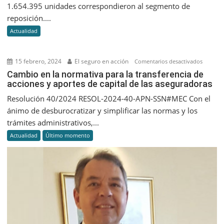
más
1.654.395 unidades correspondieron al segmento de
de
reposición....
2
Actualidad
millone
de
autos
15 febrero, 2024
El seguro en acción
en
Comentarios desactivados
en
Cambio
Cambio en la normativa para la transferencia de
Argentin
acciones y aportes de capital de las aseguradoras
en
pero
la
Resolución 40/2024 RESOL-2024-40-APN-SSN#MEC Con el
para
normati
ánimo de desburocratizar y simplificar las normas y los
2024
para
trámites administrativos,...
el
la
panora
Actualidad
Último momento
transfer
sería
de
diferent
accione
y
aportes
de
capital
de