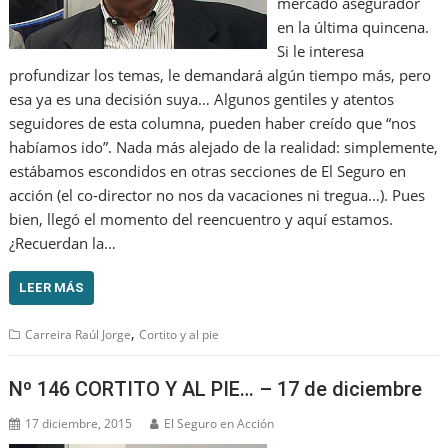
mercado asegurador
en la última quincena.
Si le interesa
profundizar los temas, le demandará algún tiempo más, pero
esa ya es una decisión suya… Algunos gentiles y atentos
seguidores de esta columna, pueden haber creído que “nos
habíamos ido”. Nada más alejado de la realidad: simplemente,
estábamos escondidos en otras secciones de El Seguro en
acción (el co-director no nos da vacaciones ni tregua…). Pues
bien, llegó el momento del reencuentro y aquí estamos.
¿Recuerdan la…
LEER MÁS
,
Carreira Raúl Jorge
Cortito y al pie
Nº 146 CORTITO Y AL PIE… – 17 de diciembre
17 diciembre, 2015
El Seguro en Acción