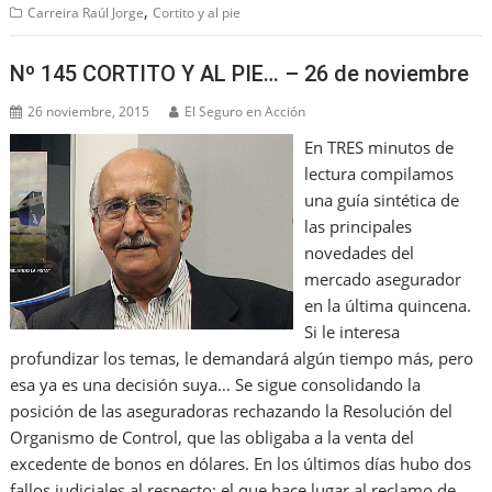
,
Carreira Raúl Jorge
Cortito y al pie
Nº 145 CORTITO Y AL PIE… – 26 de noviembre
26 noviembre, 2015
El Seguro en Acción
En TRES minutos de
lectura compilamos
una guía sintética de
las principales
novedades del
mercado asegurador
en la última quincena.
Si le interesa
profundizar los temas, le demandará algún tiempo más, pero
esa ya es una decisión suya… Se sigue consolidando la
posición de las aseguradoras rechazando la Resolución del
Organismo de Control, que las obligaba a la venta del
excedente de bonos en dólares. En los últimos días hubo dos
fallos judiciales al respecto: el que hace lugar al reclamo de