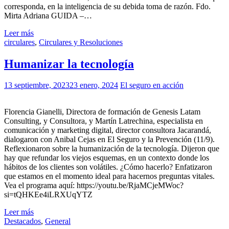
corresponda, en la inteligencia de su debida toma de razón. Fdo.
Mirta Adriana GUIDA –…
Leer más
circulares
,
Circulares y Resoluciones
Humanizar la tecnología
13 septiembre, 2023
23 enero, 2024
El seguro en acción
Florencia Gianelli, Directora de formación de Genesis Latam
Consulting, y Consultora, y Martín Latrechina, especialista en
comunicación y marketing digital, director consultora Jacarandá,
dialogaron con Anibal Cejas en El Seguro y la Prevención (11/9).
Reflexionaron sobre la humanización de la tecnología. Dijeron que
hay que refundar los viejos esquemas, en un contexto donde los
hábitos de los clientes son volátiles. ¿Cómo hacerlo? Enfatizaron
que estamos en el momento ideal para hacernos preguntas vitales.
Vea el programa aquí: https://youtu.be/RjaMCjeMWoc?
si=tQHKEe4iLRXUqYTZ
Leer más
Destacados
,
General