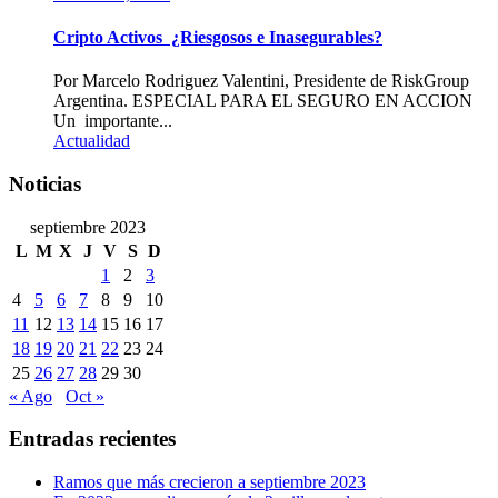
Cripto Activos ¿Riesgosos e Inasegurables?
Por Marcelo Rodriguez Valentini, Presidente de RiskGroup
Argentina. ESPECIAL PARA EL SEGURO EN ACCION
Un importante...
Actualidad
Noticias
septiembre 2023
L
M
X
J
V
S
D
1
2
3
4
5
6
7
8
9
10
11
12
13
14
15
16
17
18
19
20
21
22
23
24
25
26
27
28
29
30
« Ago
Oct »
Entradas recientes
Ramos que más crecieron a septiembre 2023