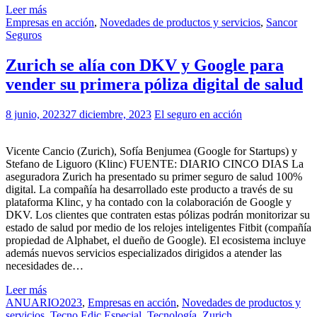
Leer más
Empresas en acción
,
Novedades de productos y servicios
,
Sancor
Seguros
Zurich se alía con DKV y Google para
vender su primera póliza digital de salud
8 junio, 2023
27 diciembre, 2023
El seguro en acción
Vicente Cancio (Zurich), Sofía Benjumea (Google for Startups) y
Stefano de Liguoro (Klinc) FUENTE: DIARIO CINCO DIAS La
aseguradora Zurich ha presentado su primer seguro de salud 100%
digital. La compañía ha desarrollado este producto a través de su
plataforma Klinc, y ha contado con la colaboración de Google y
DKV. Los clientes que contraten estas pólizas podrán monitorizar su
estado de salud por medio de los relojes inteligentes Fitbit (compañía
propiedad de Alphabet, el dueño de Google). El ecosistema incluye
además nuevos servicios especializados dirigidos a atender las
necesidades de…
Leer más
ANUARIO2023
,
Empresas en acción
,
Novedades de productos y
servicios
,
Tecno Edic Especial
,
Tecnología
,
Zurich