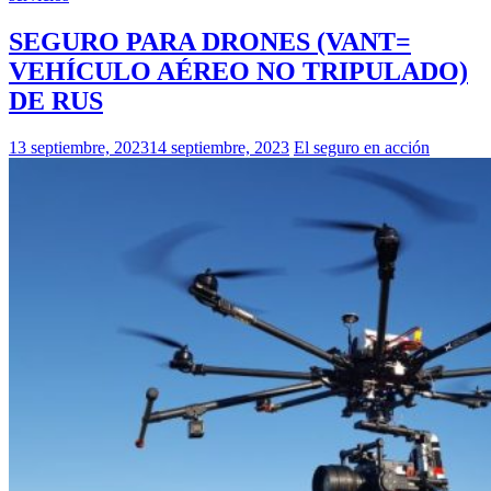
SEGURO PARA DRONES (VANT=
VEHÍCULO
AÉREO NO TRIPULADO)
DE RUS
13 septiembre, 2023
14 septiembre, 2023
El seguro en acción