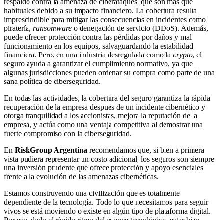
respaldo contra la amenaza de ciberataques, que son más que
habituales debido a su impacto financiero. La cobertura resulta
imprescindible para mitigar las consecuencias en incidentes como
piratería,
ransomware
o denegación de servicio (DDoS). Además,
puede ofrecer protección contra las pérdidas por daños y mal
funcionamiento en los equipos, salvaguardando la estabilidad
financiera. Pero, en una industria desregulada como la
crypto
, el
seguro ayuda a garantizar el cumplimiento normativo, ya que
algunas jurisdicciones pueden ordenar su compra como parte de una
sana política de ciberseguridad.
En todas las actividades, la cobertura del seguro garantiza la rápida
recuperación de la empresa después de un incidente cibernético y
otorga tranquilidad a los accionistas, mejora la reputación de la
empresa, y actúa como una ventaja competitiva al demostrar una
fuerte compromiso con la ciberseguridad.
En
RiskGroup Argentina
recomendamos que, si bien a primera
vista pudiera representar un costo adicional, los seguros son siempre
una inversión prudente que ofrece protección y apoyo esenciales
frente a la evolución de las amenazas cibernéticas.
Estamos construyendo una civilización que es totalmente
dependiente de la tecnología. Todo lo que necesitamos para seguir
vivos se está moviendo o existe en algún tipo de plataforma digital.
Por eso, dado el rápido ritmo del avance tecnológico, estar bien