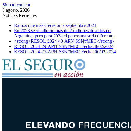
Skip to content
8 agosto, 2026
Noticias Recientes
Ramos que más crecieron a septiembre 2023
En 2023 se vendieron más de 2 millones de autos en
Argentina, pero para 2024 el panorama sería diferente
<strong>RESOL-2024-40-APN-SSN#MEC</strong>
RESOL-2024-29-APN-SSN#MEC Fecha: 8/02/2024
RESOL-2024-25-APN-SSN#MEC Fecha: 06/02/2024