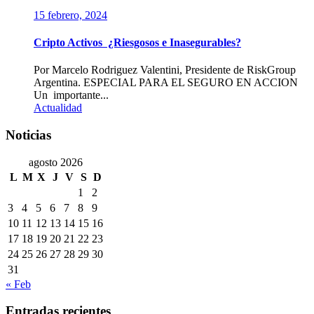
15 febrero, 2024
Cripto Activos ¿Riesgosos e Inasegurables?
Por Marcelo Rodriguez Valentini, Presidente de RiskGroup
Argentina. ESPECIAL PARA EL SEGURO EN ACCION
Un importante...
Actualidad
Noticias
agosto 2026
L
M
X
J
V
S
D
1
2
3
4
5
6
7
8
9
10
11
12
13
14
15
16
17
18
19
20
21
22
23
24
25
26
27
28
29
30
31
« Feb
Entradas recientes