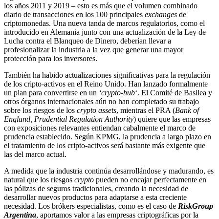
los años 2011 y 2019 – esto es más que el volumen combinado
diario de transacciones en los 100 principales
exchanges
de
criptomonedas. Una nueva tanda de marcos regulatorios, como el
introducido en Alemania junto con una actualización de la Ley de
Lucha contra el Blanqueo de Dinero, deberían llevar a
profesionalizar la industria a la vez que generar una mayor
protección para los inversores.
También ha habido actualizaciones significativas para la regulación
de los cripto-activos en el Reino Unido. Han lanzado formalmente
un plan para convertirse en un
‘crypto-hub
‘. El Comité de Basilea y
otros órganos internacionales aún no han completado su trabajo
sobre los riesgos de los
crypto assets
, mientras el PRA (
Bank of
England, Prudential Regulation Authority
) quiere que las empresas
con exposiciones relevantes entiendan cabalmente el marco de
prudencia establecido. Según KPMG, la prudencia a largo plazo en
el tratamiento de los cripto-activos será bastante más exigente que
las del marco actual.
A medida que la industria continúa desarrollándose y madurando, es
natural que los riesgos
crypto
pueden no encajar perfectamente en
las pólizas de seguros tradicionales, creando la necesidad de
desarrollar nuevos productos para adaptarse a esta creciente
necesidad. Los brókers especialistas, como es el caso de
RiskGroup
Argentina
, aportamos valor a las empresas criptográficas por la