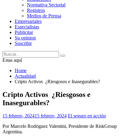
Normativa Sectorial
Registros
Medios de Prensa
Empresariales
Especialistas
Publicitar
Su opinion
Suscribir
Estas aquí
Home
Actualidad
Cripto Activos ¿Riesgosos e Inasegurables?
Cripto Activos ¿Riesgosos e
Inasegurables?
15 febrero, 2024
15 febrero, 2024
El seguro en acción
Por Marcelo Rodriguez Valentini, Presidente de RiskGroup
Argentina.