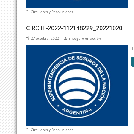
Circulares y Resoluciones
CIRC IF-2022-112148229_20221020
27 octubre, 2022
El seguro en acción
T
Circulares y Resoluciones