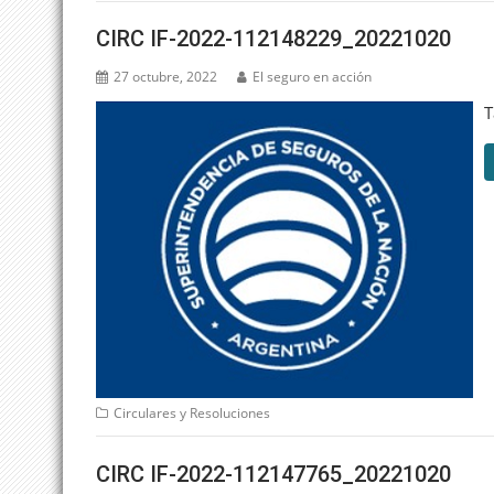
CIRC IF-2022-112148229_20221020
27 octubre, 2022
El seguro en acción
T
Circulares y Resoluciones
CIRC IF-2022-112147765_20221020