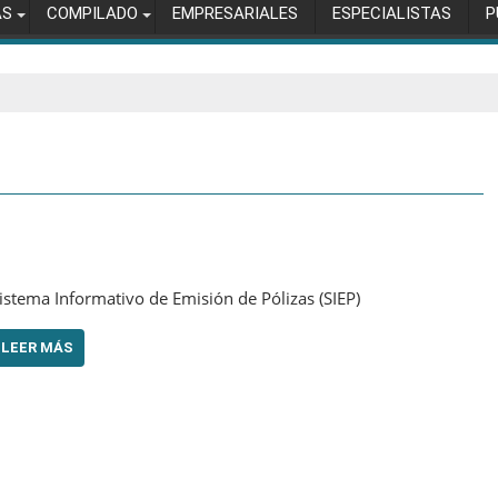
AS
COMPILADO
EMPRESARIALES
ESPECIALISTAS
P
istema Informativo de Emisión de Pólizas (SIEP)
LEER MÁS