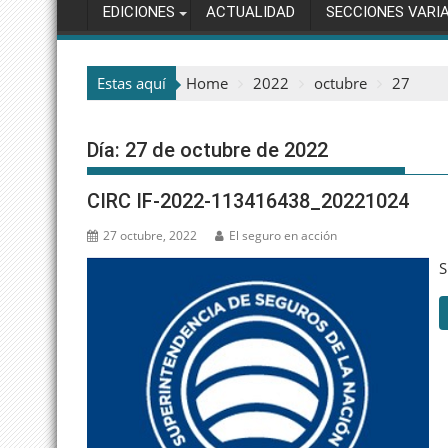
EDICIONES
ACTUALIDAD
SECCIONES VARI
Estas aquí
Home
2022
octubre
27
Día:
27 de octubre de 2022
CIRC IF-2022-113416438_20221024
27 octubre, 2022
El seguro en acción
S