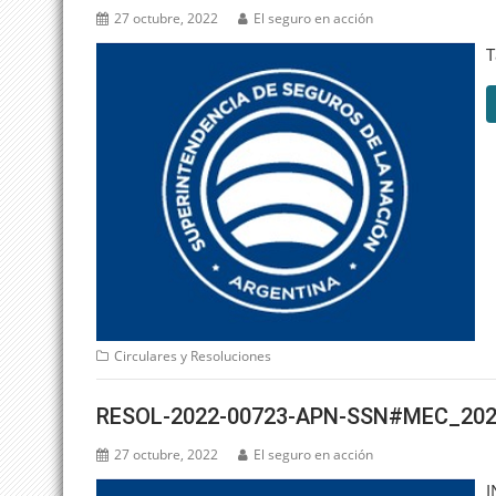
27 octubre, 2022
El seguro en acción
T
Circulares y Resoluciones
RESOL-2022-00723-APN-SSN#MEC_202
27 octubre, 2022
El seguro en acción
I