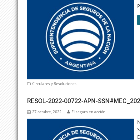
Circulares y Resoluciones
RESOL-2022-00722-APN-SSN#MEC_202
27 octubre, 2022
El seguro en acción
N
S
D