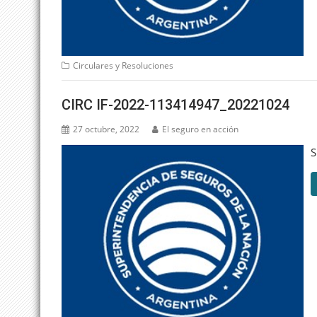
Circulares y Resoluciones
CIRC IF-2022-113414947_20221024
27 octubre, 2022
El seguro en acción
S