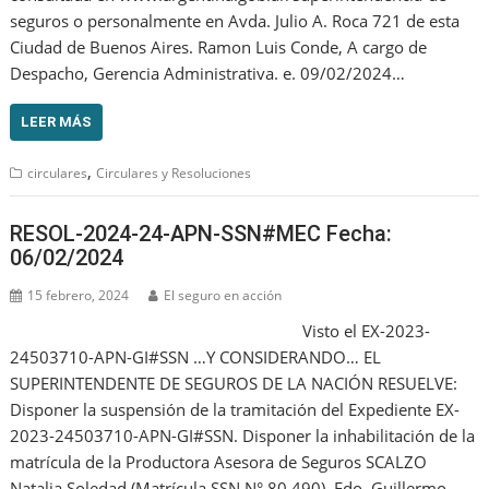
seguros o personalmente en Avda. Julio A. Roca 721 de esta
Ciudad de Buenos Aires. Ramon Luis Conde, A cargo de
Despacho, Gerencia Administrativa. e. 09/02/2024…
LEER MÁS
,
circulares
Circulares y Resoluciones
RESOL-2024-24-APN-SSN#MEC Fecha:
06/02/2024
15 febrero, 2024
El seguro en acción
Visto el EX-2023-
24503710-APN-GI#SSN …Y CONSIDERANDO… EL
SUPERINTENDENTE DE SEGUROS DE LA NACIÓN RESUELVE:
Disponer la suspensión de la tramitación del Expediente EX-
2023-24503710-APN-GI#SSN. Disponer la inhabilitación de la
matrícula de la Productora Asesora de Seguros SCALZO
Natalia Soledad (Matrícula SSN N° 80.490). Fdo. Guillermo