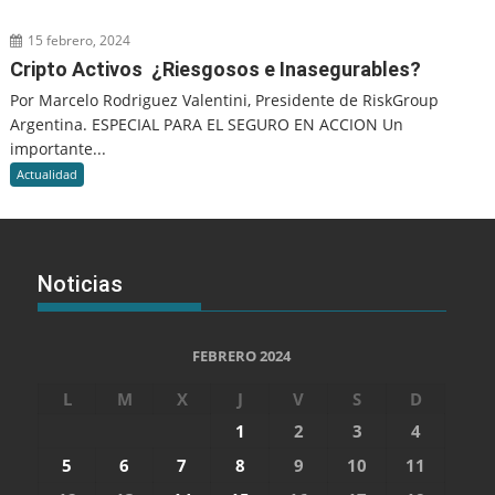
15 febrero, 2024
Cripto Activos ¿Riesgosos e Inasegurables?
Por Marcelo Rodriguez Valentini, Presidente de RiskGroup
Argentina. ESPECIAL PARA EL SEGURO EN ACCION Un
importante...
Actualidad
Noticias
FEBRERO 2024
L
M
X
J
V
S
D
1
2
3
4
5
6
7
8
9
10
11