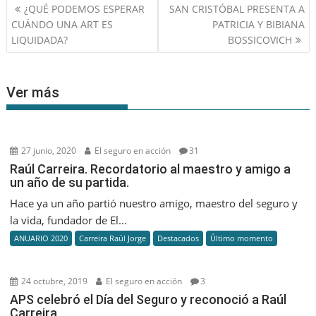
Navegación
¿QUÉ PODEMOS ESPERAR
SAN CRISTÓBAL PRESENTA A
de
CUÁNDO UNA ART ES
PATRICIA Y BIBIANA
entradas
LIQUIDADA?
BOSSICOVICH
Ver más
27 junio, 2020
El seguro en acción
31
Raúl Carreira. Recordatorio al maestro y amigo a
un año de su partida.
Hace ya un año partió nuestro amigo, maestro del seguro y
la vida, fundador de El...
ANUARIO 2020
Carreira Raúl Jorge
Destacados
Último momento
24 octubre, 2019
El seguro en acción
3
APS celebró el Día del Seguro y reconoció a Raúl
Carreira