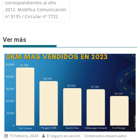
correspondientes al año
2012. Modifica Comunicación
nº 3135 / Circular nº 7722
Ver más
15 febrero, 2024
El seguro en acción
en
Comentarios desactivados