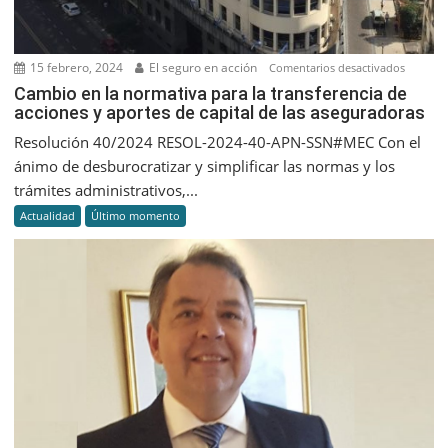
15 febrero, 2024
El seguro en acción
en
Comentarios desactivados
Cambio
Cambio en la normativa para la transferencia de
acciones y aportes de capital de las aseguradoras
en
la
Resolución 40/2024 RESOL-2024-40-APN-SSN#MEC Con el
normati
ánimo de desburocratizar y simplificar las normas y los
para
trámites administrativos,...
la
Actualidad
Último momento
transfer
de
accione
y
aportes
de
capital
de
las
asegura