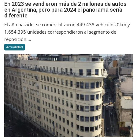
En
En 2023 se vendieron más de 2 millones de autos
en Argentina, pero para 2024 el panorama sería
2023
diferente
se
vendier
El año pasado, se comercializaron 449.438 vehículos 0km y
más
1.654.395 unidades correspondieron al segmento de
de
reposición....
2
Actualidad
millone
de
autos
en
Argentin
pero
para
2024
el
panora
sería
diferent