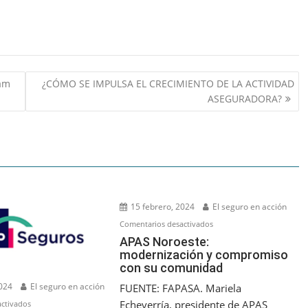
eam
¿CÓMO SE IMPULSA EL CRECIMIENTO DE LA ACTIVIDAD
ASEGURADORA?
15 febrero, 2024
El seguro en acción
en
Comentarios desactivados
APAS
APAS Noroeste:
modernización y compromiso
Noroeste:
con su comunidad
modernización
y
2024
El seguro en acción
FUENTE: FAPASA. Mariela
compromiso
en
Echeverría, presidente de APAS
ctivados