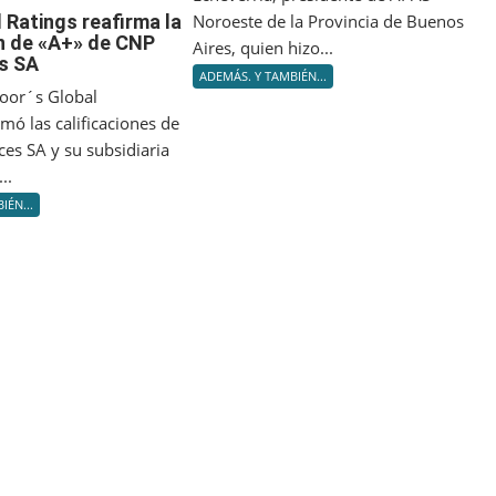
con
S&P
 Ratings reafirma la
Noroeste de la Provincia de Buenos
su
ón de «A+» de CNP
Global
Aires, quien hizo...
comunidad
s SA
Ratings
ADEMÁS. Y TAMBIÉN...
reafirma
oor´s Global
la
rmó las calificaciones de
calificación
es SA y su subsidiaria
de
..
«A+»
IÉN...
de
CNP
Assurances
SA