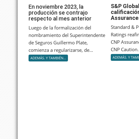
S&P Global
En
En noviembre 2023, la
calificaci
producción se contrajo
noviembre
Assurance
respecto al mes anterior
2023,
la
Standard & P
Luego de la formalización del
producción
Ratings reafi
nombramiento del Superintendente
se
CNP Assuranc
de Seguros Guillermo Plate,
contrajo
CNP Caution..
comienza a regularizarse, de...
respecto
ADEMÁS. Y TAMB
ADEMÁS. Y TAMBIÉN...
al
mes
anterior