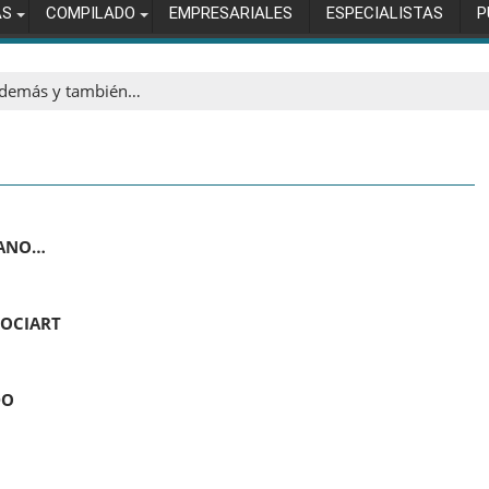
AS
COMPILADO
EMPRESARIALES
ESPECIALISTAS
P
demás y también…
ÉANO…
SOCIART
DO