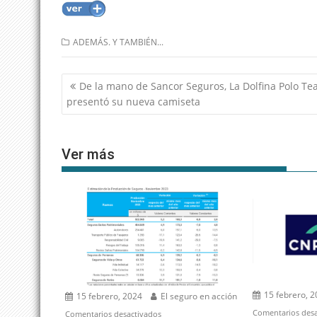
ADEMÁS. Y TAMBIÉN...
Navegación
De la mano de Sancor Seguros, La Dolfina Polo T
de
presentó su nueva camiseta
entradas
Ver más
15 febrero, 
15 febrero, 2024
El seguro en acción
Comentarios desa
en
Comentarios desactivados