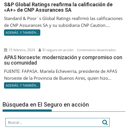
S&P
S&P Global Ratings reafirma la calificación de
anterior
«A+» de CNP Assurances SA
Global
Ratings
Standard & Poor´s Global Ratings reafirmó las calificaciones
reafir
de CNP Assurances SA y su subsidiaria CNP Caution....
la
ADEMÁS. Y TAMBIÉN...
califica
de
«A+»
15 febrero, 2024
El seguro en acción
en
Comentarios desactivados
de
APAS
APAS Noroeste: modernización y compromiso con
CNP
su comunidad
Noroest
Assuran
moderni
FUENTE: FAPASA. Mariela Echeverría, presidente de APAS
SA
y
Noroeste de la Provincia de Buenos Aires, quien hizo...
compro
ADEMÁS. Y TAMBIÉN...
con
su
comuni
Búsqueda en El Seguro en acción