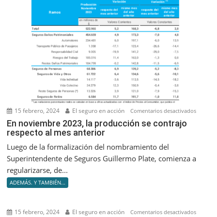
15 febrero, 2024
El seguro en acción
en
Comentarios desactivados
En
En noviembre 2023, la producción se contrajo
respecto al mes anterior
noviem
2023,
Luego de la formalización del nombramiento del
la
Superintendente de Seguros Guillermo Plate, comienza a
producc
regularizarse, de...
se
ADEMÁS. Y TAMBIÉN...
contrajo
respect
al
15 febrero, 2024
El seguro en acción
en
Comentarios desactivados
mes