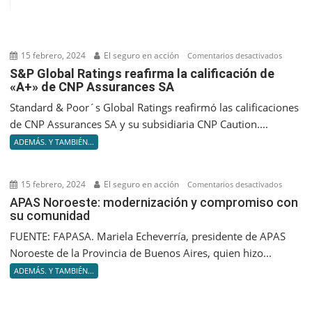
15 febrero, 2024
El seguro en acción
en
Comentarios desactivados
S&P
S&P Global Ratings reafirma la calificación de
«A+» de CNP Assurances SA
Global
Ratings
Standard & Poor´s Global Ratings reafirmó las calificaciones
reafir
de CNP Assurances SA y su subsidiaria CNP Caution....
la
ADEMÁS. Y TAMBIÉN...
califica
de
«A+»
15 febrero, 2024
El seguro en acción
en
Comentarios desactivados
de
APAS
APAS Noroeste: modernización y compromiso con
CNP
su comunidad
Noroest
Assuran
moderni
FUENTE: FAPASA. Mariela Echeverría, presidente de APAS
SA
y
Noroeste de la Provincia de Buenos Aires, quien hizo...
compro
ADEMÁS. Y TAMBIÉN...
con
su
comuni