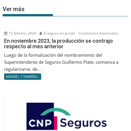
Ver más
15 febrero, 2024
El seguro en acción
en
Comentarios desactivados
En
En noviembre 2023, la producción se contrajo
respecto al mes anterior
noviem
2023,
Luego de la formalización del nombramiento del
la
Superintendente de Seguros Guillermo Plate, comienza a
producc
regularizarse, de...
se
ADEMÁS. Y TAMBIÉN...
contrajo
respect
al
mes
anterior