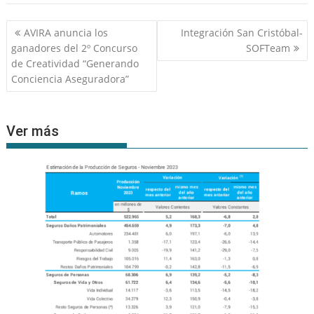
Navegación
AVIRA anuncia los
Integración San Cristóbal-
de
ganadores del 2º Concurso
SOFTeam
entradas
de Creatividad “Generando
Conciencia Aseguradora”
Ver más