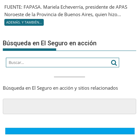
moderni
FUENTE: FAPASA. Mariela Echeverría, presidente de APAS
y
Noroeste de la Provincia de Buenos Aires, quien hizo...
compro
ADEMÁS. Y TAMBIÉN...
con
su
comuni
Búsqueda en El Seguro en acción
Búsqueda en El Seguro en acción y sitios relacionados