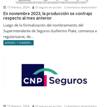
15 febrero, 2024
El seguro en acción
en
Comentarios desactivados
En
En noviembre 2023, la producción se contrajo
respecto al mes anterior
noviem
2023,
Luego de la formalización del nombramiento del
la
Superintendente de Seguros Guillermo Plate, comienza a
producc
regularizarse, de...
se
ADEMÁS. Y TAMBIÉN...
contrajo
respect
al
mes
anterior
15 febrero, 2024
El seguro en acción
en
Comentarios desactivados