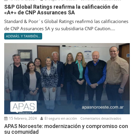
S&P
S&P Global Ratings reafirma la calificación de
«A+» de CNP Assurances SA
Global
Ratings
Standard & Poor´s Global Ratings reafirmó las calificaciones
reafir
de CNP Assurances SA y su subsidiaria CNP Caution....
la
ADEMÁS. Y TAMBIÉN...
califica
de
«A+»
de
CNP
Assuran
SA
15 febrero, 2024
El seguro en acción
en
Comentarios desactivados
APAS
APAS Noroeste: modernización y compromiso con
su comunidad
Noroest