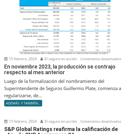
15 febrero, 2024
El seguro en acción
en
Comentarios desactivados
En
En noviembre 2023, la producción se contrajo
respecto al mes anterior
noviem
2023,
Luego de la formalización del nombramiento del
la
Superintendente de Seguros Guillermo Plate, comienza a
producc
regularizarse, de...
se
ADEMÁS. Y TAMBIÉN...
contrajo
respect
al
15 febrero, 2024
El seguro en acción
en
Comentarios desactivados
mes
S&P
S&P Global Ratings reafirma la calificación de
anterior