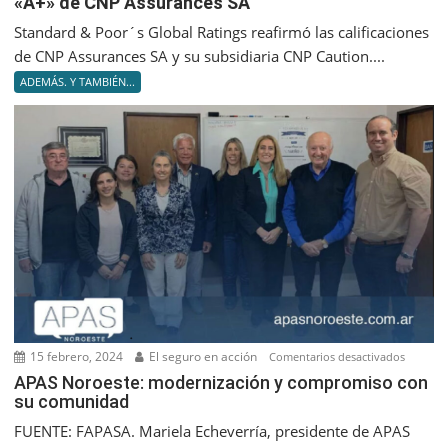
«A+» de CNP Assurances SA
Global
Ratings
Standard & Poor´s Global Ratings reafirmó las calificaciones
reafir
de CNP Assurances SA y su subsidiaria CNP Caution....
la
ADEMÁS. Y TAMBIÉN...
califica
de
«A+»
de
CNP
Assuran
SA
15 febrero, 2024
El seguro en acción
en
Comentarios desactivados
APAS
APAS Noroeste: modernización y compromiso con
su comunidad
Noroest
moderni
FUENTE: FAPASA. Mariela Echeverría, presidente de APAS
y