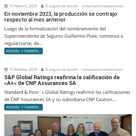
15 febrero, 2024
El seguro en acción
en
Comentarios desactivados
En
En noviembre 2023, la producción se contrajo
respecto al mes anterior
noviem
2023,
Luego de la formalización del nombramiento del
la
Superintendente de Seguros Guillermo Plate, comienza a
producc
regularizarse, de...
se
ADEMÁS. Y TAMBIÉN...
contrajo
respect
al
15 febrero, 2024
El seguro en acción
en
Comentarios desactivados
mes
S&P
S&P Global Ratings reafirma la calificación de
anterior
«A+» de CNP Assurances SA
Global
Ratings
Standard & Poor´s Global Ratings reafirmó las calificaciones
reafir
de CNP Assurances SA y su subsidiaria CNP Caution....
la
ADEMÁS. Y TAMBIÉN...
califica
de
«A+»
de
CNP