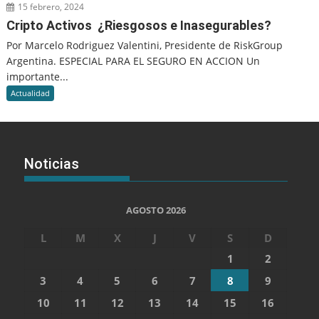
15 febrero, 2024
Cripto Activos ¿Riesgosos e Inasegurables?
Por Marcelo Rodriguez Valentini, Presidente de RiskGroup
Argentina. ESPECIAL PARA EL SEGURO EN ACCION Un
importante...
Actualidad
Noticias
AGOSTO 2026
L
M
X
J
V
S
D
1
2
3
4
5
6
7
8
9
10
11
12
13
14
15
16