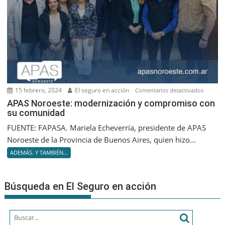
Assuran
SA
15 febrero, 2024
El seguro en acción
en
Comentarios desactivados
APAS
APAS Noroeste: modernización y compromiso con
su comunidad
Noroest
moderni
FUENTE: FAPASA. Mariela Echeverría, presidente de APAS
y
Noroeste de la Provincia de Buenos Aires, quien hizo...
compro
ADEMÁS. Y TAMBIÉN...
con
su
comuni
Búsqueda en El Seguro en acción