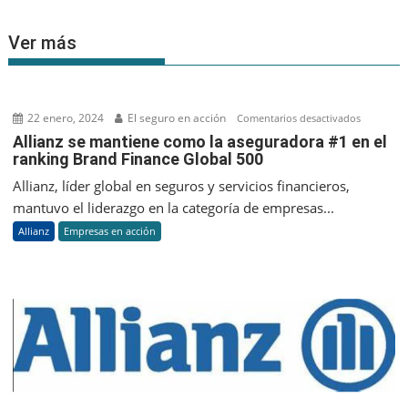
Ver más
22 enero, 2024
El seguro en acción
en
Comentarios desactivados
Allianz
Allianz se mantiene como la aseguradora #1 en el
ranking Brand Finance Global 500
se
mantien
Allianz, líder global en seguros y servicios financieros,
como
mantuvo el liderazgo en la categoría de empresas...
la
Allianz
Empresas en acción
asegurad
#1
en
el
ranking
Brand
Finance
Global
500