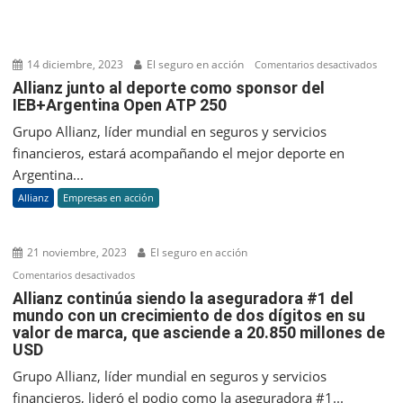
14 diciembre, 2023
El seguro en acción
en
Comentarios desactivados
Allia
Allianz junto al deporte como sponsor del
IEB+Argentina Open ATP 250
junto
al
Grupo Allianz, líder mundial en seguros y servicios
depo
financieros, estará acompañando el mejor deporte en
com
Argentina...
spon
Allianz
Empresas en acción
del
IEB+
Ope
21 noviembre, 2023
El seguro en acción
ATP
en
Comentarios desactivados
250
Allianz
Allianz continúa siendo la aseguradora #1 del
mundo con un crecimiento de dos dígitos en su
continúa
valor de marca, que asciende a 20.850 millones de
siendo
USD
la
aseguradora
Grupo Allianz, líder mundial en seguros y servicios
#1
financieros, lideró el podio como la aseguradora #1...