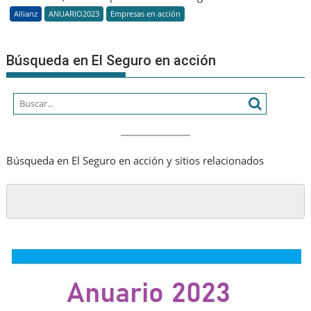
del
Allianz
ANUARIO2023
Empresas en acción
mundo
con
un
Búsqueda en El Seguro en acción
crecimiento
de
dos
dígitos
en
su
Búsqueda en El Seguro en acción y sitios relacionados
valor
de
marca,
que
asciende
a
20.850
millones
de
USD