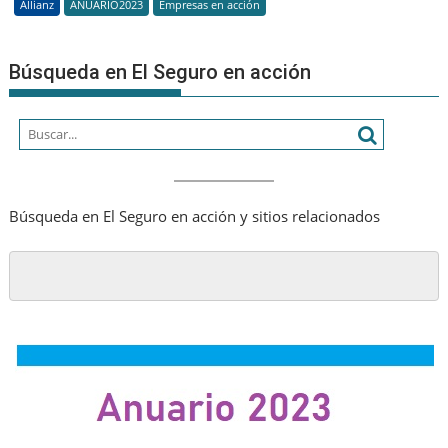
Allianz
ANUARIO2023
Empresas en acción
mundo
con
un
Búsqueda en El Seguro en acción
crecimiento
de
dos
dígitos
en
su
Búsqueda en El Seguro en acción y sitios relacionados
valor
de
marca,
que
asciende
a
20.850
millones
de
USD