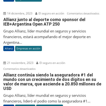
asegurad
#1
en
14 diciembre, 2023
El seguro en acción
en
Comentarios desactivados
el
Allia
Allianz junto al deporte como sponsor del
ranking
IEB+Argentina Open ATP 250
junto
Brand
al
Grupo Allianz, líder mundial en seguros y servicios
Finance
depo
financieros, estará acompañando el mejor deporte en
Global
com
Argentina...
500
spon
Allianz
Empresas en acción
del
IEB+
Ope
21 noviembre, 2023
El seguro en acción
ATP
en
Comentarios desactivados
250
Allianz
Allianz continúa siendo la aseguradora #1 del
mundo con un crecimiento de dos dígitos en su
continúa
valor de marca, que asciende a 20.850 millones de
siendo
USD
la
aseguradora
Grupo Allianz, líder mundial en seguros y servicios
#1
financieros, lideró el podio como la aseguradora #1...
del