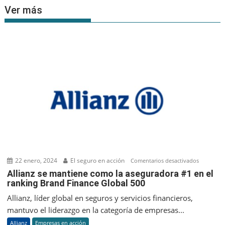
Ver más
22 enero, 2024
El seguro en acción
en
Comentarios desactivados
Allianz
Allianz se mantiene como la aseguradora #1 en el
ranking Brand Finance Global 500
se
mantien
Allianz, líder global en seguros y servicios financieros,
como
mantuvo el liderazgo en la categoría de empresas...
la
Allianz
Empresas en acción