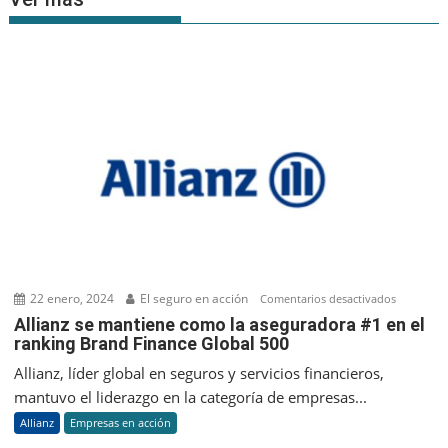
22 enero, 2024
El seguro en acción
en
Comentarios desactivados
Allianz
Allianz se mantiene como la aseguradora #1 en el
ranking Brand Finance Global 500
se
mantien
Allianz, líder global en seguros y servicios financieros,
como
mantuvo el liderazgo en la categoría de empresas...
la
Allianz
Empresas en acción
asegurad