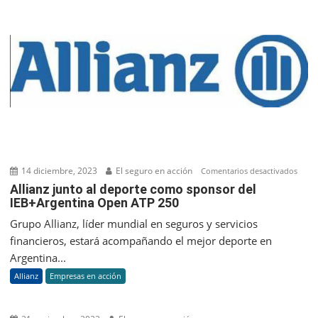
#1
en
el
ranking
Brand
Finance
Global
500
14 diciembre, 2023
El seguro en acción
en
Comentarios desactivados
Allia
Allianz junto al deporte como sponsor del
IEB+Argentina Open ATP 250
junto
al
Grupo Allianz, líder mundial en seguros y servicios
depo
financieros, estará acompañando el mejor deporte en
com
Argentina...
spon
Allianz
Empresas en acción
del
IEB+
Ope