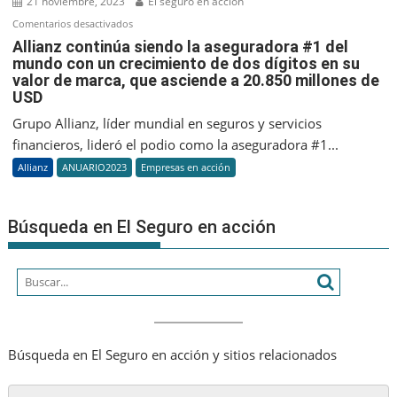
21 noviembre, 2023
El seguro en acción
ATP
en
Comentarios desactivados
250
Allianz
Allianz continúa siendo la aseguradora #1 del
mundo con un crecimiento de dos dígitos en su
continúa
valor de marca, que asciende a 20.850 millones de
siendo
USD
la
aseguradora
Grupo Allianz, líder mundial en seguros y servicios
#1
financieros, lideró el podio como la aseguradora #1...
del
Allianz
ANUARIO2023
Empresas en acción
mundo
con
un
Búsqueda en El Seguro en acción
crecimiento
de
dos
dígitos
en
su
Búsqueda en El Seguro en acción y sitios relacionados
valor
de
marca,