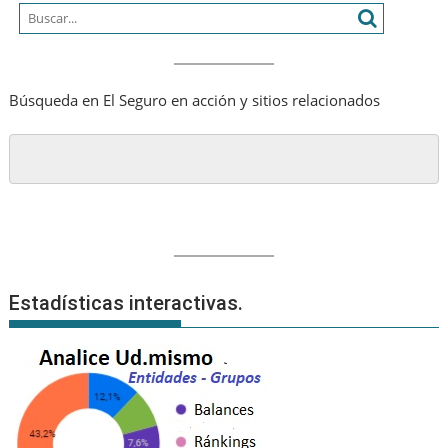
dos
dígitos
en
su
Búsqueda en El Seguro en acción y sitios relacionados
valor
de
marca,
que
asciende
a
20.850
millones
de
USD
Estadísticas interactivas.