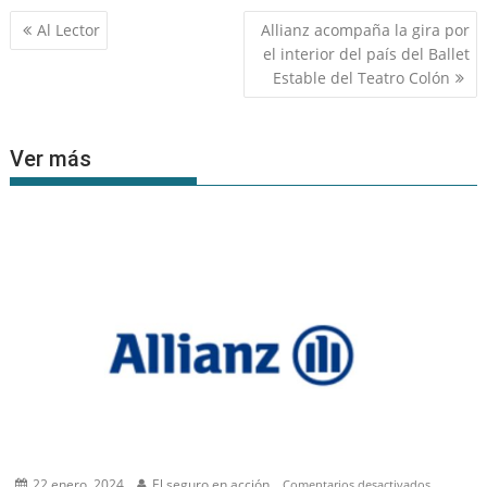
Navegación
Al Lector
Allianz acompaña la gira por
de
el interior del país del Ballet
entradas
Estable del Teatro Colón
Ver más
22 enero, 2024
El seguro en acción
en
Comentarios desactivados