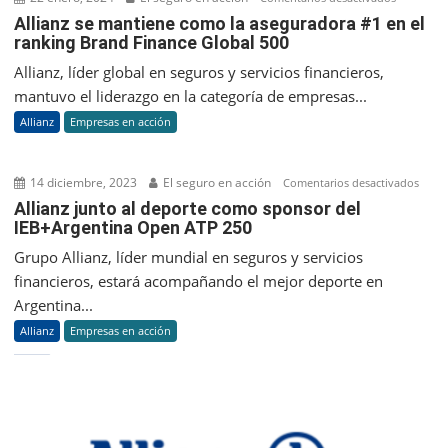
Allianz
Allianz se mantiene como la aseguradora #1 en el
ranking Brand Finance Global 500
se
mantien
Allianz, líder global en seguros y servicios financieros,
como
mantuvo el liderazgo en la categoría de empresas...
la
Allianz
Empresas en acción
asegurad
#1
en
14 diciembre, 2023
El seguro en acción
en
Comentarios desactivados
el
Allia
Allianz junto al deporte como sponsor del
ranking
IEB+Argentina Open ATP 250
junto
Brand
al
Grupo Allianz, líder mundial en seguros y servicios
Finance
depo
financieros, estará acompañando el mejor deporte en
Global
com
Argentina...
500
spon
Allianz
Empresas en acción
del
IEB+
Ope
ATP
250