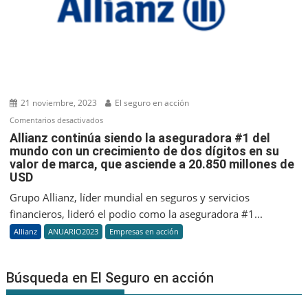
21 noviembre, 2023
El seguro en acción
en
Comentarios desactivados
Allianz
Allianz continúa siendo la aseguradora #1 del
mundo con un crecimiento de dos dígitos en su
continúa
valor de marca, que asciende a 20.850 millones de
siendo
USD
la
aseguradora
Grupo Allianz, líder mundial en seguros y servicios
#1
financieros, lideró el podio como la aseguradora #1...
del
Allianz
ANUARIO2023
Empresas en acción
mundo
con
un
Búsqueda en El Seguro en acción
crecimiento
de