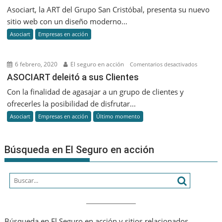
web
Asociart, la ART del Grupo San Cristóbal, presenta su nuevo
y
sitio web con un diseño moderno...
centro
Asociart
Empresas en acción
de
capaci
online
6 febrero, 2020
El seguro en acción
en
Comentarios desactivados
ASOCIAR
ASOCIART deleitó a sus Clientes
deleitó
Con la finalidad de agasajar a un grupo de clientes y
a
ofrecerles la posibilidad de disfrutar...
sus
Asociart
Empresas en acción
Último momento
Clientes
Búsqueda en El Seguro en acción
Búsqueda en El Seguro en acción y sitios relacionados