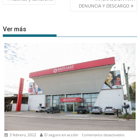
de
DENUNCIA Y DESCARGO
entradas
Ver más
3 febrero, 2022
El seguro en acción
en
Comentarios desactivados