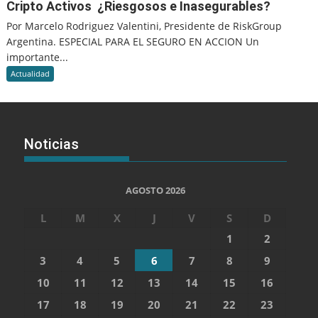
Cripto Activos ¿Riesgosos e Inasegurables?
Por Marcelo Rodriguez Valentini, Presidente de RiskGroup
Argentina. ESPECIAL PARA EL SEGURO EN ACCION Un
importante...
Actualidad
Noticias
AGOSTO 2026
L
M
X
J
V
S
D
1
2
3
4
5
6
7
8
9
10
11
12
13
14
15
16
17
18
19
20
21
22
23