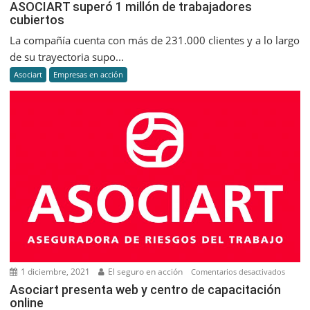
ASOCIAR
ASOCIART superó 1 millón de trabajadores
cubiertos
superó
1
La compañía cuenta con más de 231.000 clientes y a lo largo
millón
de su trayectoria supo...
de
Asociart
Empresas en acción
trabajado
cubiertos
1 diciembre, 2021
El seguro en acción
en
Comentarios desactivados
Asociar
Asociart presenta web y centro de capacitación
online
presen