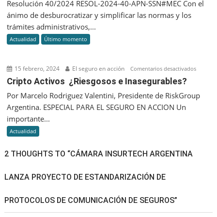
Resolución 40/2024 RESOL-2024-40-APN-SSN#MEC Con el
para
normati
ánimo de desburocratizar y simplificar las normas y los
2024
para
trámites administrativos,...
el
la
panora
Actualidad
Último momento
transfer
sería
de
diferent
accione
15 febrero, 2024
El seguro en acción
en
Comentarios desactivados
y
Cripto
Cripto Activos ¿Riesgosos e Inasegurables?
aportes
Activos
Por Marcelo Rodriguez Valentini, Presidente de RiskGroup
de
¿Riesgo
capital
Argentina. ESPECIAL PARA EL SEGURO EN ACCION Un
e
de
importante...
Inasegu
las
Actualidad
asegura
2 THOUGHTS TO “CÁMARA INSURTECH ARGENTINA
LANZA PROYECTO DE ESTANDARIZACIÓN DE
PROTOCOLOS DE COMUNICACIÓN DE SEGUROS”