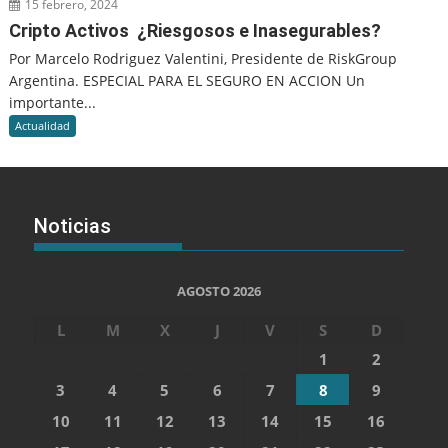
15 febrero, 2024
Cripto Activos ¿Riesgosos e Inasegurables?
Por Marcelo Rodriguez Valentini, Presidente de RiskGroup
Argentina. ESPECIAL PARA EL SEGURO EN ACCION Un
importante...
Actualidad
Noticias
AGOSTO 2026
L
M
X
J
V
S
D
1
2
3
4
5
6
7
8
9
10
11
12
13
14
15
16