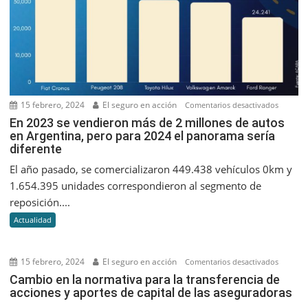
15 febrero, 2024
El seguro en acción
en
Comentarios desactivados
En
En 2023 se vendieron más de 2 millones de autos
en Argentina, pero para 2024 el panorama sería
2023
diferente
se
vendier
El año pasado, se comercializaron 449.438 vehículos 0km y
más
1.654.395 unidades correspondieron al segmento de
de
reposición....
2
Actualidad
millone
de
autos
15 febrero, 2024
El seguro en acción
en
Comentarios desactivados
en
Cambio
Cambio en la normativa para la transferencia de
Argentin
acciones y aportes de capital de las aseguradoras
en
pero
la