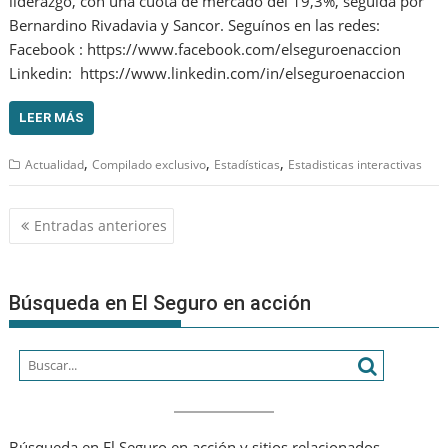
liderazgo, con una cuota de mercado del 19,3%, seguida por
Bernardino Rivadavia y Sancor. Seguínos en las redes:
Facebook : https://www.facebook.com/elseguroenaccion
Linkedin: https://www.linkedin.com/in/elseguroenaccion
LEER MÁS
,
,
,
Actualidad
Compilado exclusivo
Estadísticas
Estadisticas interactivas
Navegación
Entradas anteriores
de
entradas
Búsqueda en El Seguro en acción
Búsqueda en El Seguro en acción y sitios relacionados