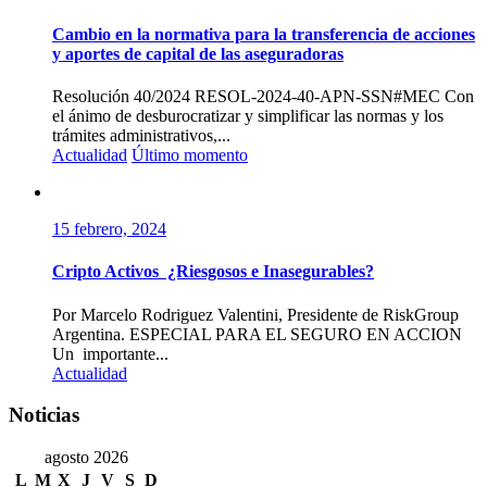
Cambio en la normativa para la transferencia de acciones
y aportes de capital de las aseguradoras
Resolución 40/2024 RESOL-2024-40-APN-SSN#MEC Con
el ánimo de desburocratizar y simplificar las normas y los
trámites administrativos,...
Actualidad
Último momento
15 febrero, 2024
Cripto Activos ¿Riesgosos e Inasegurables?
Por Marcelo Rodriguez Valentini, Presidente de RiskGroup
Argentina. ESPECIAL PARA EL SEGURO EN ACCION
Un importante...
Actualidad
Noticias
agosto 2026
L
M
X
J
V
S
D