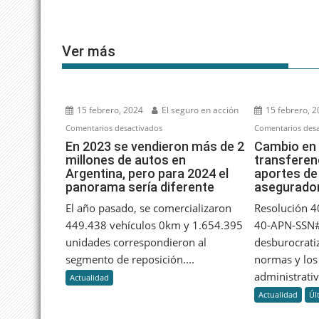
entradas
Ver más
15 febrero, 2024
El seguro en acción
15 febrero, 
en
Comentarios desactivados
Comentarios desa
En
En 2023 se vendieron más de 2
Cambio en 
millones de autos en
transferen
2023
Argentina, pero para 2024 el
aportes de 
se
panorama sería diferente
asegurado
vendieron
más
El año pasado, se comercializaron
Resolución 
de
449.438 vehículos 0km y 1.654.395
40-APN-SSN#
2
unidades correspondieron al
desburocratiz
millones
segmento de reposición....
normas y los
de
administrativo
Actualidad
autos
Actualidad
Úl
en
Argentina,