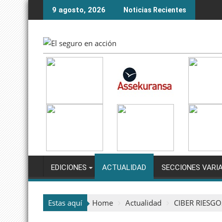
Skip
9 agosto, 2026
Noticias Recientes
to
content
EDICIONES
ACTUALIDAD
SECCIONES VARI
Estas aquí
Home
Actualidad
CIBER RIESG