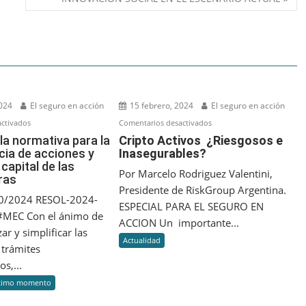
2024
El seguro en acción
15 febrero, 2024
El seguro en acción
en
en
ctivados
Comentarios desactivados
Cambio
Cripto
la normativa para la
Cripto Activos ¿Riesgosos e
cia de acciones y
Inasegurables?
en
Activos
capital de las
la
¿Riesgosos
Por Marcelo Rodriguez Valentini,
ras
normativa
e
Presidente de RiskGroup Argentina.
para
Inasegurables?
40/2024 RESOL-2024-
ESPECIAL PARA EL SEGURO EN
la
MEC Con el ánimo de
ACCION Un importante...
transferencia
ar y simplificar las
Actualidad
de
 trámites
acciones
s,...
y
timo momento
aportes
de