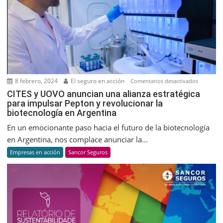
8 febrero, 2024
El seguro en acción
en
Comentarios desactivados
CITES
CITES y UOVO anuncian una alianza estratégica
para impulsar Pepton y revolucionar la
y
biotecnología en Argentina
UOVO
anuncian
En un emocionante paso hacia el futuro de la biotecnología
una
en Argentina, nos complace anunciar la...
alianza
Empresas en acción
Sancor Seguros
estratégic
para
impulsar
Pepton
y
revolucio
la