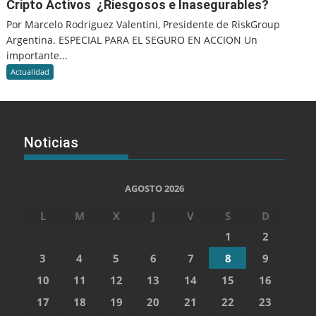
Cripto Activos ¿Riesgosos e Inasegurables?
Por Marcelo Rodriguez Valentini, Presidente de RiskGroup
Argentina. ESPECIAL PARA EL SEGURO EN ACCION Un
importante...
Actualidad
Noticias
AGOSTO 2026
L
M
X
J
V
S
D
1
2
3
4
5
6
7
8
9
10
11
12
13
14
15
16
17
18
19
20
21
22
23