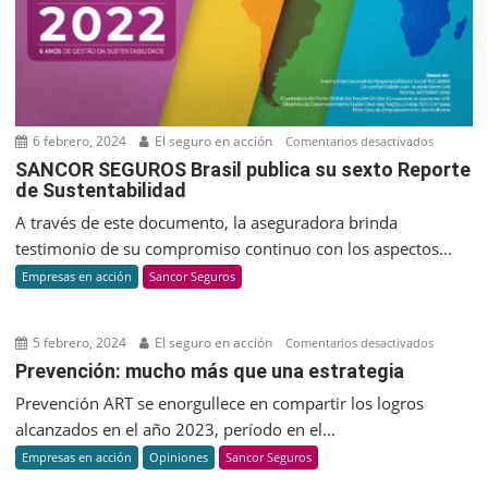
biotecnol
en
Argentina
6 febrero, 2024
El seguro en acción
en
Comentarios desactivados
SANCOR
SANCOR SEGUROS Brasil publica su sexto Reporte
de Sustentabilidad
SEGUROS
Brasil
A través de este documento, la aseguradora brinda
publica
testimonio de su compromiso continuo con los aspectos...
su
Empresas en acción
Sancor Seguros
sexto
Reporte
de
5 febrero, 2024
El seguro en acción
en
Comentarios desactivados
Sustenta
Prevenci
Prevención: mucho más que una estrategia
mucho
Prevención ART se enorgullece en compartir los logros
más
alcanzados en el año 2023, período en el...
que
Empresas en acción
Opiniones
Sancor Seguros
una
estrateg