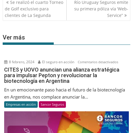
Navegación
Se realizó el cuarto Torneo
Río Uruguay Seguros emite
de
de Golf exclusivo para
su primera póliza vía ‘Web-
entradas
clientes de La Segunda
Service”
Ver más
8 febrero, 2024
El seguro en acción
en
Comentarios desactivados
CITES
CITES y UOVO anuncian una alianza estratégica
para impulsar Pepton y revolucionar la
y
biotecnología en Argentina
UOVO
anuncian
En un emocionante paso hacia el futuro de la biotecnología
una
en Argentina, nos complace anunciar la...
alianza
Empresas en acción
Sancor Seguros
estratégic
para
impulsar
Pepton