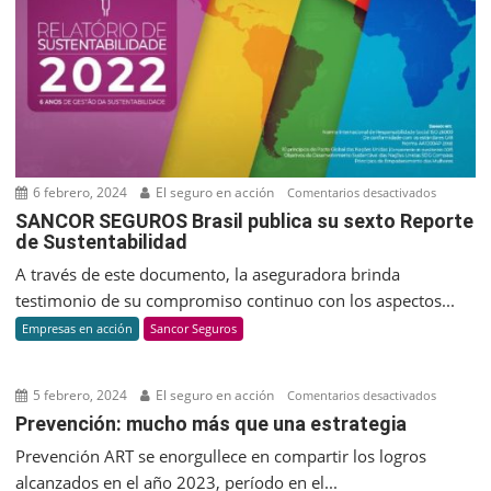
y
revolucio
la
biotecnol
en
Argentina
6 febrero, 2024
El seguro en acción
en
Comentarios desactivados
SANCOR
SANCOR SEGUROS Brasil publica su sexto Reporte
de Sustentabilidad
SEGUROS
Brasil
A través de este documento, la aseguradora brinda
publica
testimonio de su compromiso continuo con los aspectos...
su
Empresas en acción
Sancor Seguros
sexto
Reporte
de
5 febrero, 2024
El seguro en acción
en
Comentarios desactivados
Sustenta
Prevenci
Prevención: mucho más que una estrategia
mucho
Prevención ART se enorgullece en compartir los logros
más
alcanzados en el año 2023, período en el...
que