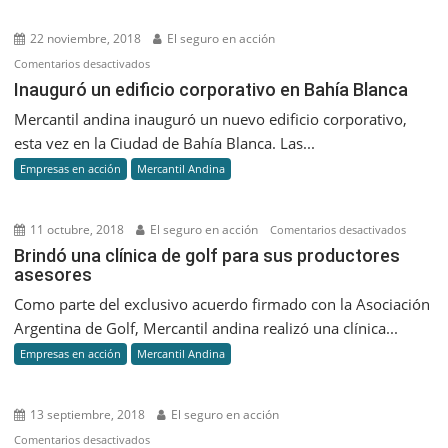
22 noviembre, 2018
El seguro en acción
en
Comentarios desactivados
Inauguró
Inauguró un edificio corporativo en Bahía Blanca
un
Mercantil andina inauguró un nuevo edificio corporativo,
edificio
esta vez en la Ciudad de Bahía Blanca. Las...
corporativo
Empresas en acción
Mercantil Andina
en
Bahía
Blanca
11 octubre, 2018
El seguro en acción
en
Comentarios desactivados
Brindó
Brindó una clínica de golf para sus productores
asesores
una
clínica
Como parte del exclusivo acuerdo firmado con la Asociación
de
Argentina de Golf, Mercantil andina realizó una clínica...
golf
Empresas en acción
Mercantil Andina
para
sus
product
13 septiembre, 2018
El seguro en acción
asesore
en
Comentarios desactivados