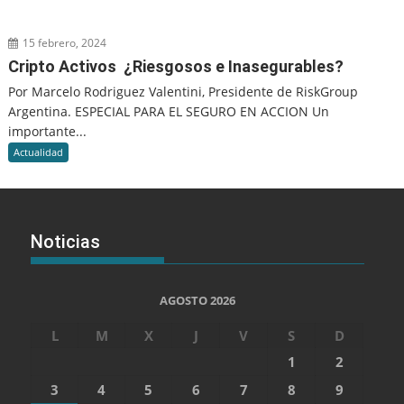
15 febrero, 2024
Cripto Activos ¿Riesgosos e Inasegurables?
Por Marcelo Rodriguez Valentini, Presidente de RiskGroup
Argentina. ESPECIAL PARA EL SEGURO EN ACCION Un
importante...
Actualidad
Noticias
AGOSTO 2026
L
M
X
J
V
S
D
1
2
3
4
5
6
7
8
9