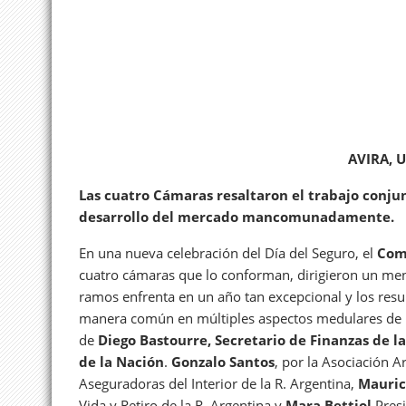
AVIRA, 
Las cuatro Cámaras resaltaron el trabajo conju
desarrollo del mercado mancomunadamente.
En una nueva celebración del Día del Seguro, el
Com
cuatro cámaras que lo conforman, dirigieron un men
ramos enfrenta en un año tan excepcional y los resul
manera común en múltiples aspectos medulares de la
de
Diego Bastourre, Secretario de Finanzas de l
de la Nación
.
Gonzalo Santos
, por la Asociación 
Aseguradoras del Interior de la R. Argentina,
Mauric
Vida y Retiro de la R. Argentina y
Mara Bettiol
Presi