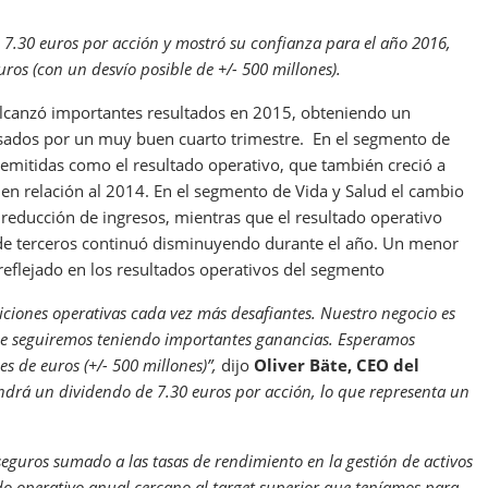
 7.30 euros por acción y mostró su confianza para el año 2016,
uros (con un
desvío posible de +/- 500 millones).
alcanzó importantes resultados en 2015, obteniendo un
lsados por un muy buen cuarto trimestre.
En el segmento de
emitidas como el resultado operativo, que también creció a
en relación al 2014. En el segmento de Vida y Salud el cambio
a reducción de ingresos, mientras que el resultado operativo
 de terceros continuó disminuyendo durante el año. Un menor
reflejado en los resultados operativos del segmento
iciones operativas cada vez más desafiantes. Nuestro negocio es
 que seguiremos teniendo importantes ganancias. Esperamos
s de euros (+/- 500 millones)”,
dijo
Oliver Bäte, CEO del
ndrá un dividendo de 7.30 euros por acción, lo que representa un
guros sumado a las tasas de rendimiento en la gestión de activos
do operativo anual cercano al target superior que teníamos para