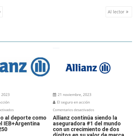
O
Al lector
, 2023
21 noviembre, 2023
acción
El seguro en acción
en
en
ctivados
Comentarios desactivados
Allianz
Allianz
nto al deporte como
Allianz continúa siendo la
l IEB+Argentina
aseguradora #1 del mundo
junto
continúa
250
con un crecimiento de dos
al
siendo
dígitos en su valor de marca,