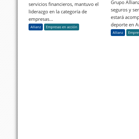
Grupo Allianz
la
servicios financieros, mantuvo el
aseguradora
seguros y ser
liderazgo en la categoría de
#1
estará acom
empresas...
en
deporte en Ar
Allianz
Empresas en acción
el
Allianz
Empres
ranking
Brand
Finance
Global
500