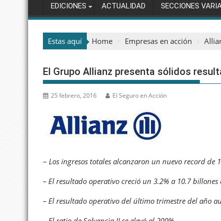
EDICIONES
ACTUALIDAD
SECCIONES VARI
Estas aquí
Home
Empresas en acción
Allia
El Grupo Allianz presenta sólidos resul
25 febrero, 2016
El Seguro en Acción
–
Los ingresos totales alcanzaron un nuevo record de 1
– El resultado operativo creció un 3.2% a 10.7 billones 
– El resultado operativo del último trimestre del año 
– El ratio de Solvencia II se elevó al 200%.