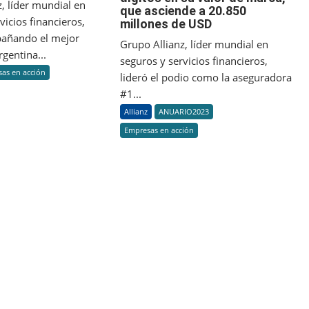
deporte
la
, líder mundial en
que asciende a 20.850
como
aseguradora
vicios financieros,
millones de USD
sponsor
#1
pañando el mejor
Grupo Allianz, líder mundial en
del
del
gentina...
seguros y servicios financieros,
IEB+Argentina
mundo
as en acción
lideró el podio como la aseguradora
Open
con
ATP
un
#1...
250
crecimiento
Allianz
ANUARIO2023
de
Empresas en acción
dos
dígitos
en
su
valor
de
marca,
que
asciende
a
20.850
millones