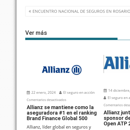
Navegación
ENCUENTRO NACIONAL DE SEGUROS EN ROSARI
de
entradas
Ver más
14 diciembre
22 enero, 2024
El seguro en acción
El seguro en 
en
Comentarios desactivados
Comentarios desa
Allianz
Allianz se mantiene como la
Allianz ju
aseguradora #1 en el ranking
se
sponsor de
Brand Finance Global 500
mantiene
Open ATP 
como
Allianz, líder global en seguros y