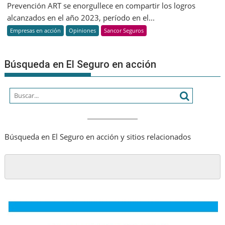
Prevención ART se enorgullece en compartir los logros
más
alcanzados en el año 2023, período en el...
que
Empresas en acción
Opiniones
Sancor Seguros
una
estrateg
Búsqueda en El Seguro en acción
Búsqueda en El Seguro en acción y sitios relacionados