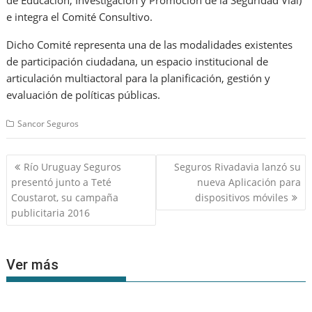
de Educación, Investigación y Promoción de la Seguridad Vial)
e integra el Comité Consultivo.
Dicho Comité representa una de las modalidades existentes
de participación ciudadana, un espacio institucional de
articulación multiactoral para la planificación, gestión y
evaluación de políticas públicas.
Sancor Seguros
Navegación
Río Uruguay Seguros
Seguros Rivadavia lanzó su
de
presentó junto a Teté
nueva Aplicación para
entradas
Coustarot, su campaña
dispositivos móviles
publicitaria 2016
Ver más