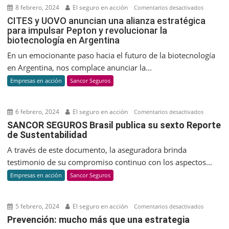
8 febrero, 2024
El seguro en acción
en
Comentarios desactivados
CITES
CITES y UOVO anuncian una alianza estratégica
para impulsar Pepton y revolucionar la
y
biotecnología en Argentina
UOVO
anuncian
En un emocionante paso hacia el futuro de la biotecnología
una
en Argentina, nos complace anunciar la...
alianza
Empresas en acción
Sancor Seguros
estratégic
para
impulsar
6 febrero, 2024
El seguro en acción
en
Comentarios desactivados
Pepton
SANCOR
SANCOR SEGUROS Brasil publica su sexto Reporte
y
de Sustentabilidad
SEGUROS
revolucio
Brasil
A través de este documento, la aseguradora brinda
la
publica
testimonio de su compromiso continuo con los aspectos...
biotecnol
su
Empresas en acción
Sancor Seguros
en
sexto
Argentina
Reporte
de
5 febrero, 2024
El seguro en acción
en
Comentarios desactivados
Sustenta
Prevenci
Prevención: mucho más que una estrategia
mucho