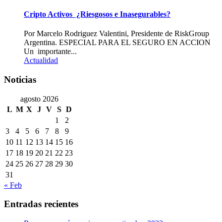
Cripto Activos ¿Riesgosos e Inasegurables?
Por Marcelo Rodriguez Valentini, Presidente de RiskGroup
Argentina. ESPECIAL PARA EL SEGURO EN ACCION
Un importante...
Actualidad
Noticias
agosto 2026
L
M
X
J
V
S
D
1
2
3
4
5
6
7
8
9
10
11
12
13
14
15
16
17
18
19
20
21
22
23
24
25
26
27
28
29
30
31
« Feb
Entradas recientes