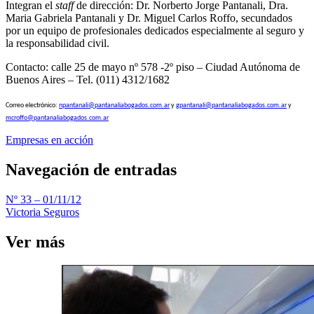
Integran el
staff
de dirección: Dr. Norberto Jorge Pantanali, Dra.
Maria Gabriela Pantanali y Dr. Miguel Carlos Roffo, secundados
por un equipo de profesionales dedicados especialmente al seguro y
la responsabilidad civil.
Contacto: calle 25 de mayo nº 578 -2º piso – Ciudad Autónoma de
Buenos Aires – Tel. (011) 4312/1682
Correo electrónico:
npantanali@pantanaliabogados.com.ar
y
gpantanali@pantanaliabogados.com.ar
y
mcroffo@pantanaliabogados.com.ar
Empresas en acción
Navegación de entradas
Nº 33 – 01/11/12
Victoria Seguros
Ver más