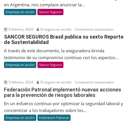
una
en Argentina, nos complace anunciar la...
alianza
Empresas en acción
Sancor Seguros
estratégic
para
impulsar
6 febrero, 2024
El seguro en acción
en
Comentarios desactivados
Pepton
SANCOR
SANCOR SEGUROS Brasil publica su sexto Reporte
y
de Sustentabilidad
SEGUROS
revolucio
Brasil
A través de este documento, la aseguradora brinda
la
publica
testimonio de su compromiso continuo con los aspectos...
biotecnol
su
Empresas en acción
Sancor Seguros
en
sexto
Argentina
Reporte
de
5 febrero, 2024
El seguro en acción
en
Comentarios desactivados
Sustenta
Federaci
Federación Patronal implementó nuevas acciones
para la prevención de riesgos laborales
Patronal
implemen
En un esfuerzo continuo por optimizar la seguridad laboral y
nuevas
concientizar a los trabajadores sobre los...
acciones
Empresas en acción
Federacion Patronal
para
la