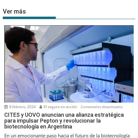
Ver más
8 febrero, 2024
El seguro en acción
en
Comentarios desactivados
CITES
CITES y UOVO anuncian una alianza estratégica
para impulsar Pepton y revolucionar la
y
biotecnología en Argentina
UOVO
anuncian
En un emocionante paso hacia el futuro de la biotecnología