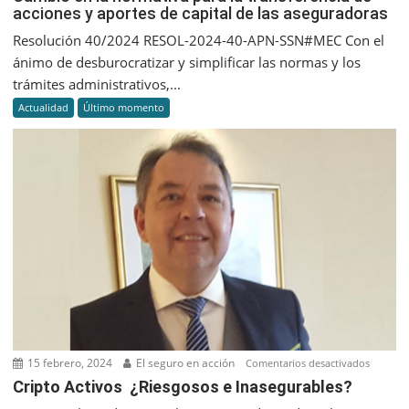
Argentin
acciones y aportes de capital de las aseguradoras
en
pero
la
Resolución 40/2024 RESOL-2024-40-APN-SSN#MEC Con el
para
normati
ánimo de desburocratizar y simplificar las normas y los
2024
para
trámites administrativos,...
el
la
panora
Actualidad
Último momento
transfer
sería
de
diferent
accione
y
aportes
de
capital
de
las
asegura
15 febrero, 2024
El seguro en acción
en
Comentarios desactivados
Cripto
Cripto Activos ¿Riesgosos e Inasegurables?
Activos