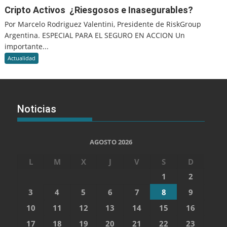
Cripto Activos ¿Riesgosos e Inasegurables?
Por Marcelo Rodriguez Valentini, Presidente de RiskGroup
Argentina. ESPECIAL PARA EL SEGURO EN ACCION Un
importante...
Actualidad
Noticias
AGOSTO 2026
L
M
X
J
V
S
D
1
2
3
4
5
6
7
8
9
10
11
12
13
14
15
16
17
18
19
20
21
22
23