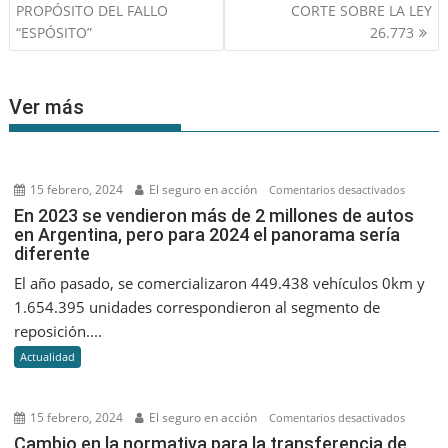
de
PROPÓSITO DEL FALLO
CORTE SOBRE LA LEY
entradas
“ESPÓSITO”
26.773
Ver más
15 febrero, 2024
El seguro en acción
en
Comentarios desactivados
En
En 2023 se vendieron más de 2 millones de autos
en Argentina, pero para 2024 el panorama sería
2023
diferente
se
vendier
El año pasado, se comercializaron 449.438 vehículos 0km y
más
1.654.395 unidades correspondieron al segmento de
de
reposición....
2
Actualidad
millone
de
autos
15 febrero, 2024
El seguro en acción
en
Comentarios desactivados
en
Cambio
Cambio en la normativa para la transferencia de