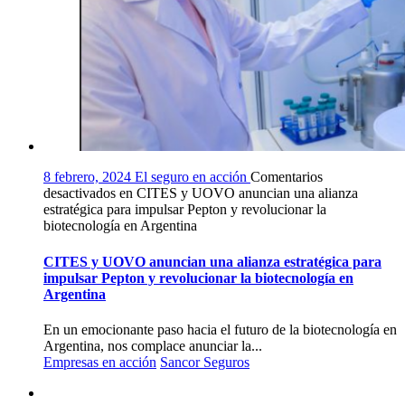
8 febrero, 2024
El seguro en acción
Comentarios
desactivados
en CITES y UOVO anuncian una alianza
estratégica para impulsar Pepton y revolucionar la
biotecnología en Argentina
CITES y UOVO anuncian una alianza estratégica para
impulsar Pepton y revolucionar la biotecnología en
Argentina
En un emocionante paso hacia el futuro de la biotecnología en
Argentina, nos complace anunciar la...
Empresas en acción
Sancor Seguros