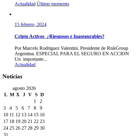
Actualidad
Último momento
15 febrero, 2024
Cripto Activos ¿Riesgosos e Inasegurables?
Por Marcelo Rodriguez Valentini, Presidente de RiskGroup
Argentina. ESPECIAL PARA EL SEGURO EN ACCION
Un importante...
Actualidad
Noticias
agosto 2026
L
M
X
J
V
S
D
1
2
3
4
5
6
7
8
9
10
11
12
13
14
15
16
17
18
19
20
21
22
23
24
25
26
27
28
29
30
31