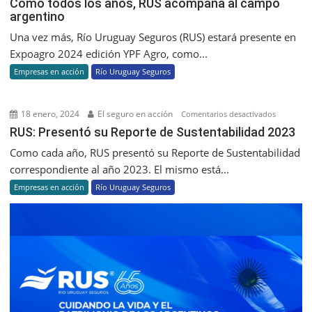
Como todos los años, RUS acompaña al campo
argentino
todos
los
Una vez más, Río Uruguay Seguros (RUS) estará presente en
años,
Expoagro 2024 edición YPF Agro, como...
RUS
Empresas en acción
Río Uruguay Seguros
acompañ
al
campo
18 enero, 2024
El seguro en acción
en
Comentarios desactivados
argentino
RUS:
RUS: Presentó su Reporte de Sustentabilidad 2023
Presentó
Como cada año, RUS presentó su Reporte de Sustentabilidad
su
correspondiente al año 2023. El mismo está...
Reporte
Empresas en acción
Río Uruguay Seguros
de
Sustentab
2023