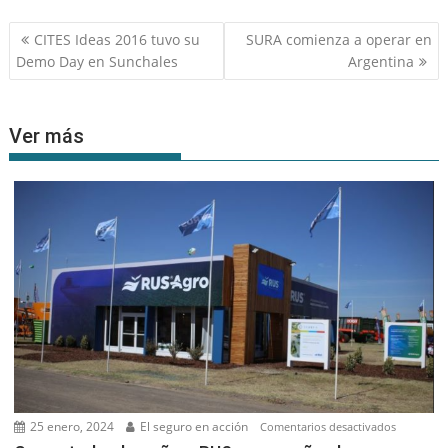
Navegación
CITES Ideas 2016 tuvo su
SURA comienza a operar en
de
Demo Day en Sunchales
Argentina
entradas
Ver más
25 enero, 2024
El seguro en acción
en
Comentarios desactivados
Como