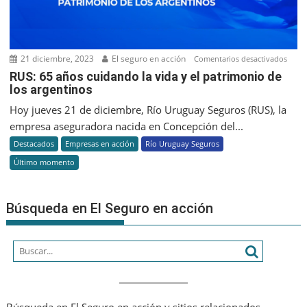
21 diciembre, 2023
El seguro en acción
en
Comentarios desactivados
RUS:
RUS: 65 años cuidando la vida y el patrimonio de
los argentinos
65
años
Hoy jueves 21 de diciembre, Río Uruguay Seguros (RUS), la
cuid
empresa aseguradora nacida en Concepción del...
la
Destacados
Empresas en acción
Río Uruguay Seguros
vida
Último momento
y
el
patr
Búsqueda en El Seguro en acción
de
los
argen