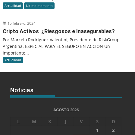
Actualidad
Último momento
15 febrero, 2024
Cripto Activos ¿Riesgosos e Inasegurables?
Por Marcelo Rodriguez Valentini, Presidente de RiskGroup
Argentina. ESPECIAL PARA EL SEGURO EN ACCION Un
importante...
Actualidad
Noticias
AGOSTO 2026
L
M
X
J
V
S
D
1
2