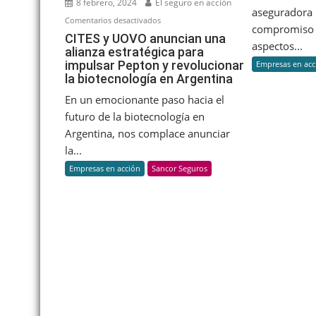
8 febrero, 2024
El seguro en acción
aseguradora 
en
Comentarios desactivados
compromiso 
CITES
CITES y UOVO anuncian una
aspectos...
alianza estratégica para
y
impulsar Pepton y revolucionar
Empresas en acc
UOVO
la biotecnología en Argentina
anuncian
una
En un emocionante paso hacia el
alianza
futuro de la biotecnología en
estratégica
Argentina, nos complace anunciar
para
la...
impulsar
Empresas en acción
Sancor Seguros
Pepton
y
revolucionar
la
biotecnología
en
Argentina