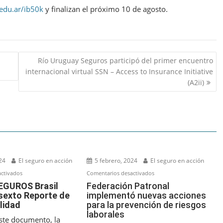
edu.ar/ib50k
y finalizan el próximo 10 de agosto.
Río Uruguay Seguros participó del primer encuentro
internacional virtual SSN – Access to Insurance Initiative
(A2ii)
24
El seguro en acción
5 febrero, 2024
El seguro en acción
en
en
ctivados
Comentarios desactivados
SANCOR
Federación
GUROS Brasil
Federación Patronal
 sexto Reporte de
implementó nuevas acciones
SEGUROS
Patronal
lidad
para la prevención de riesgos
Brasil
implementó
laborales
publica
nuevas
este documento, la