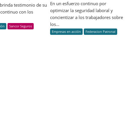
su
acciones
En un esfuerzo continuo por
brinda testimonio de su
sexto
para
optimizar la seguridad laboral y
continuo con los
Reporte
la
concientizar a los trabajadores sobre
de
prevención
los...
ión
Sancor Seguros
Sustentabilidad
de
Empresas en acción
Federacion Patronal
riesgos
laborales