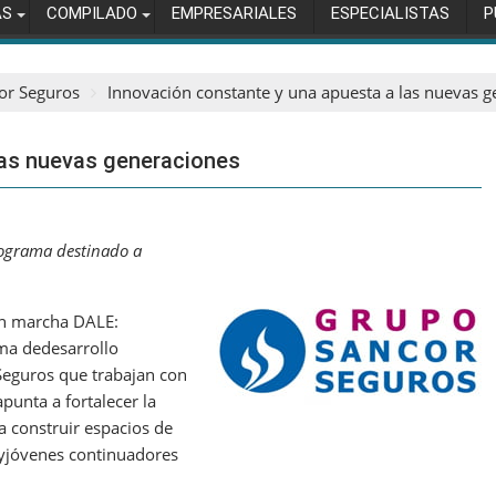
AS
COMPILADO
EMPRESARIALES
ESPECIALISTAS
P
or Seguros
Innovación constante y una apuesta a las nuevas 
las nuevas generaciones
ograma destinado a
en marcha DALE:
ma dedesarrollo
Seguros que trabajan con
punta a fortalecer la
a construir espacios de
 yjóvenes continuadores