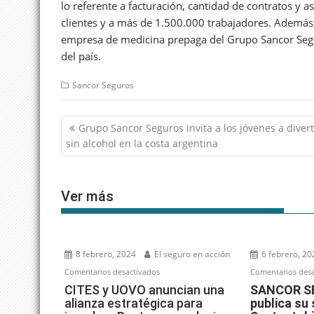
lo referente a facturación, cantidad de contratos y
clientes y a más de 1.500.000 trabajadores. Además,
empresa de medicina prepaga del Grupo Sancor Segur
del país.
Sancor Seguros
Navegación
Grupo Sancor Seguros invita a los jóvenes a divert
de
sin alcohol en la costa argentina
entradas
Ver más
8 febrero, 2024
El seguro en acción
6 febrero, 20
en
Comentarios desactivados
Comentarios desa
CITES
CITES y UOVO anuncian una
SANCOR SE
alianza estratégica para
publica su
y