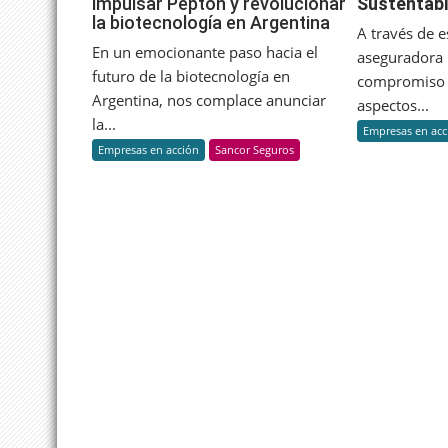
impulsar Pepton y revolucionar
Sustentabi
UOVO
la biotecnología en Argentina
anuncian
A través de 
una
En un emocionante paso hacia el
aseguradora 
alianza
futuro de la biotecnología en
compromiso 
estratégica
Argentina, nos complace anunciar
aspectos...
para
la...
Empresas en acc
impulsar
Empresas en acción
Sancor Seguros
Pepton
y
revolucionar
la
biotecnología
en
Argentina