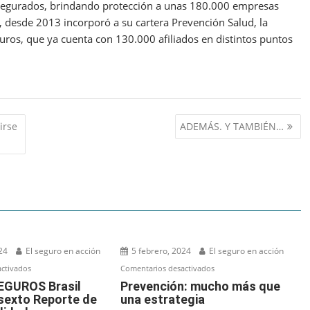
 asegurados, brindando protección a unas 180.000 empresas
 desde 2013 incorporó a su cartera Prevención Salud, la
os, que ya cuenta con 130.000 afiliados en distintos puntos
irse
ADEMÁS. Y TAMBIÉN…
24
El seguro en acción
5 febrero, 2024
El seguro en acción
en
en
ctivados
Comentarios desactivados
SANCOR
Prevención:
GUROS Brasil
Prevención: mucho más que
 sexto Reporte de
una estrategia
SEGUROS
mucho