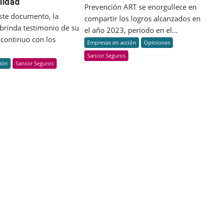
lidad
Brasil
más
Prevención ART se enorgullece en
publica
que
este documento, la
compartir los logros alcanzados en
su
una
brinda testimonio de su
el año 2023, período en el...
sexto
estrategia
continuo con los
Empresas en acción
Opiniones
Reporte
de
Sancor Seguros
ión
Sancor Seguros
Sustentabilidad