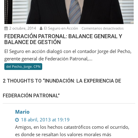
2 octubre, 2014
El Seguro en Acción
en
Comentarios desactivados
FEDERAC
FEDERACIÓN PATRONAL: BALANCE GENERAL Y
BALANCE DE GESTIÓN
PATRONA
BALANC
El Seguro en acción dialogó con el contador Jorge del Pecho,
GENERA
gerente general de Federación Patronal,...
Y
del Pecho, Jorge. CPN
BALANC
DE
2 THOUGHTS TO “INUNDACIÓN: LA EXPERIENCIA DE
GESTIÓN
FEDERACIÓN PATRONAL”
Mario
18 abril, 2013 at 19:19
Amigos, en los hechos catastróficos como el ocurrido,
es donde se resaltan los valores morales más