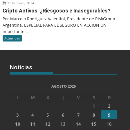
15 febrero, 2024
Cripto Activos ¿Riesgosos e Inasegurables?
Por Marcelo Rodriguez Valentini, Presidente de RiskGroup
Argentina. ESPECIAL PARA EL SEGURO EN ACCION Un
importante...
Actualidad
Noticias
AGOSTO 2026
L
M
X
J
V
S
D
1
2
3
4
5
6
7
8
9
10
11
12
13
14
15
16