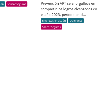
de
más
Prevención ART se enorgullece en
ión
Sancor Seguros
Sustentabilidad
que
compartir los logros alcanzados en
una
el año 2023, período en el...
estrategia
Empresas en acción
Opiniones
Sancor Seguros