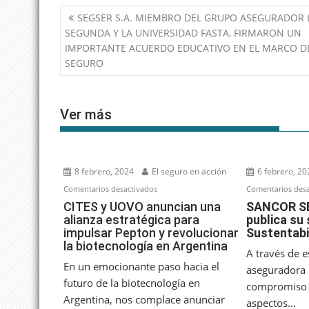
Navegación
SEGSER S.A. MIEMBRO DEL GRUPO ASEGURADOR 
de
SEGUNDA Y LA UNIVERSIDAD FASTA, FIRMARON UN
entradas
IMPORTANTE ACUERDO EDUCATIVO EN EL MARCO D
SEGURO
Ver más
8 febrero, 2024
El seguro en acción
6 febrero, 20
en
Comentarios desactivados
Comentarios desa
CITES
CITES y UOVO anuncian una
SANCOR SE
alianza estratégica para
publica su
y
impulsar Pepton y revolucionar
Sustentabi
UOVO
la biotecnología en Argentina
anuncian
A través de 
una
En un emocionante paso hacia el
aseguradora 
alianza
futuro de la biotecnología en
compromiso 
estratégica
Argentina, nos complace anunciar
aspectos...