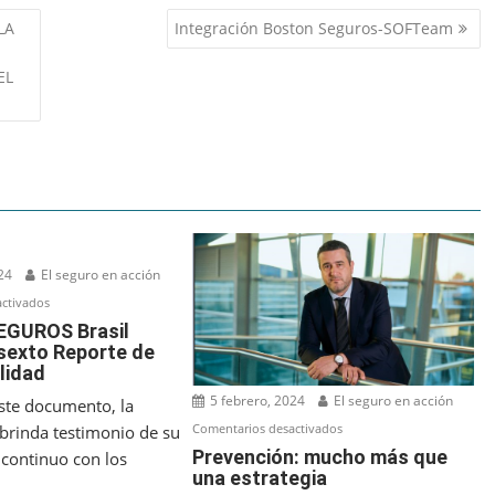
LA
Integración Boston Seguros-SOFTeam
EL
24
El seguro en acción
en
ctivados
SANCOR
GUROS Brasil
 sexto Reporte de
SEGUROS
lidad
Brasil
publica
5 febrero, 2024
El seguro en acción
este documento, la
su
en
Comentarios desactivados
brinda testimonio de su
sexto
Prevención:
Prevención: mucho más que
continuo con los
Reporte
una estrategia
mucho