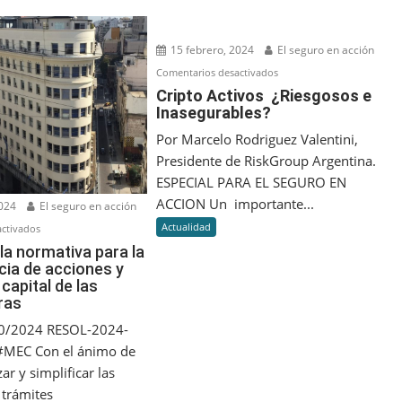
15 febrero, 2024
El seguro en acción
en
Comentarios desactivados
Cripto
Cripto Activos ¿Riesgosos e
Inasegurables?
Activos
¿Riesgosos
Por Marcelo Rodriguez Valentini,
e
Presidente de RiskGroup Argentina.
Inasegurables?
ESPECIAL PARA EL SEGURO EN
ACCION Un importante...
2024
El seguro en acción
Actualidad
en
ctivados
Cambio
la normativa para la
cia de acciones y
en
capital de las
la
ras
normativa
para
40/2024 RESOL-2024-
la
MEC Con el ánimo de
transferencia
ar y simplificar las
de
 trámites