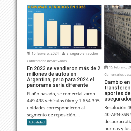
15 febrero, 2024
El seguro en acción
en
Comentarios desactivados
15 febrero, 
En
En 2023 se vendieron más de 2
millones de autos en
2023
Comentarios desa
Argentina, pero para 2024 el
se
Cambio en 
panorama sería diferente
vendieron
transferen
aportes de 
más
El año pasado, se comercializaron
asegurado
de
449.438 vehículos 0km y 1.654.395
2
Resolución 
unidades correspondieron al
millones
40-APN-SSN#
segmento de reposición....
de
desburocratiz
Actualidad
autos
normas y los